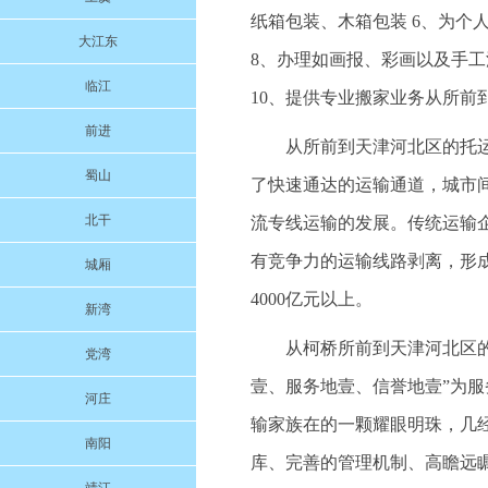
纸箱包装、木箱包装 6、为个
大江东
8、办理如画报、彩画以及手工
临江
10、提供专业搬家业务从所前
前进
从所前到天津河北区的托
蜀山
了快速通达的运输通道，城市
北干
流专线运输的发展。传统运输
有竞争力的运输线路剥离，形
城厢
4000亿元以上。
新湾
从柯桥所前到天津河北区的托
党湾
壹、服务地壹、信誉地壹”为
河庄
输家族在的一颗耀眼明珠，几
南阳
库、完善的管理机制、高瞻远