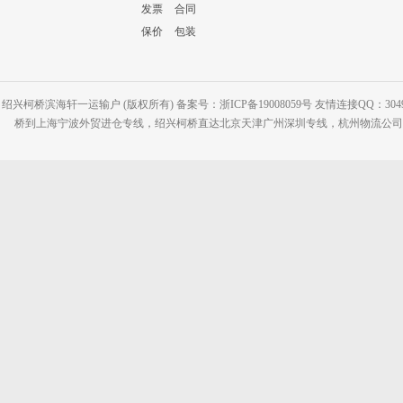
发票
合同
保价
包装
绍兴柯桥滨海轩一运输户 (版权所有) 备案号：浙ICP备19008059号 友情连接QQ：30495
桥到上海宁波外贸进仓专线，绍兴柯桥直达北京天津广州深圳专线，杭州物流公司网站：www.2-2