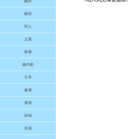
戴村
楼塔
河上
义蓬
新塘
杨汛桥
兰亭
鉴湖
漓渚
孙端
东浦