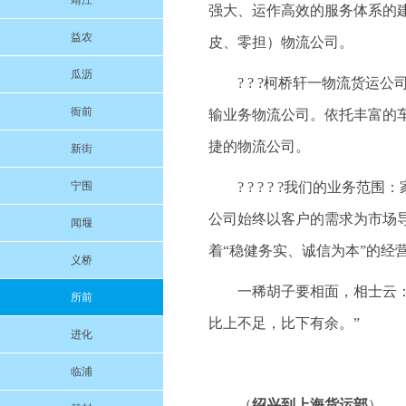
靖江
强大、运作高效的服务体系的
益农
皮、零担）物流公司。
瓜沥
? ? ?柯桥轩一物流货
衙前
输业务物流公司。依托丰富的
捷的物流公司。
新街
宁围
? ? ? ? ?我们的业
公司始终以客户的需求为市场
闻堰
着“稳健务实、诚信为本”的经
义桥
一稀胡子要相面，相士云：
所前
比上不足，比下有余。”
进化
临浦
（
绍兴到上海货运部
）