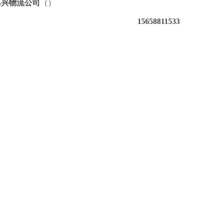
嘉兴物流公司
（）
15658811533