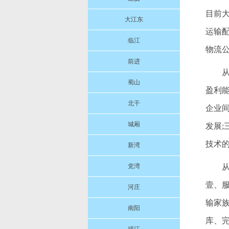
目前
大江东
运输配
临江
物流
前进
蜀山
盈利
北干
企业
城厢
发展
技术
新湾
党湾
壹、
河庄
输家
南阳
库、