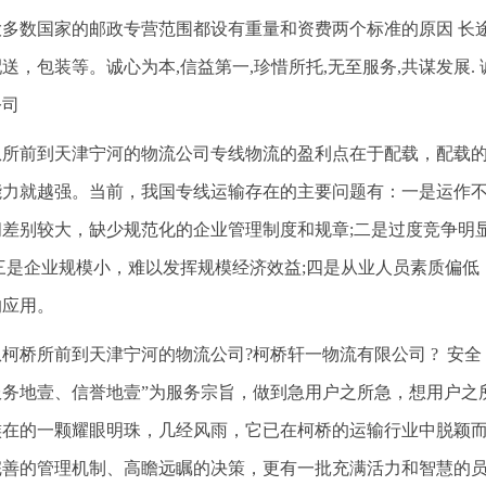
大多数国家的邮政专营范围都设有重量和资费两个标准的原因 长
送，包装等。诚心为本,信益第一,珍惜所托,无至服务,共谋发展.
公司
从所前到天津宁河的物流公司专线物流的盈利点在于配载，配载
能力就越强。当前，我国专线运输存在的主要问题有：一是运作
间差别较大，缺少规范化的企业管理制度和规章;二是过度竞争明
;三是企业规模小，难以发挥规模经济效益;四是从业人员素质偏
的应用。
从柯桥所前到天津宁河的物流公司?柯桥轩一物流有限公司 ? 安全 
服务地壹、信誉地壹”为服务宗旨，做到急用户之所急，想用户之
族在的一颗耀眼明珠，几经风雨，它已在柯桥的运输行业中脱颖
完善的管理机制、高瞻远瞩的决策，更有一批充满活力和智慧的