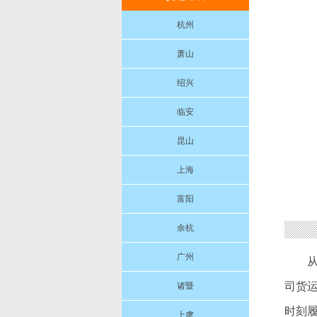
杭州
萧山
绍兴
临安
昆山
上海
富阳
余杭
广州
司货
诸暨
时刻
上虞