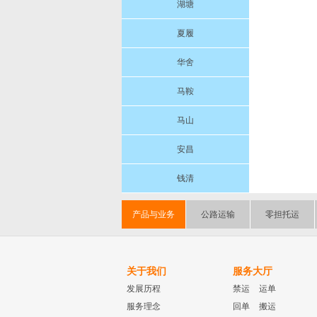
湖塘
夏履
华舍
马鞍
马山
安昌
钱清
产品与业务
公路运输
零担托运
关于我们
服务大厅
发展历程
禁运
运单
服务理念
回单
搬运