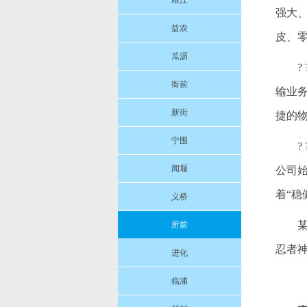
靖江
强大
益农
皮、
瓜沥
衙前
输业
新街
捷的
宁围
闻堰
公司
着“
义桥
某
所前
忍者
进化
临浦