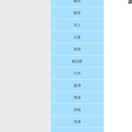
戴村
楼塔
河上
义蓬
新塘
杨汛桥
兰亭
鉴湖
漓渚
孙端
东浦