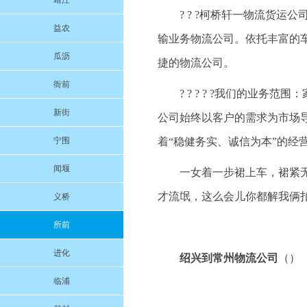
靖江
? ? ?柯桥轩一物流货
益农
输业务物流公司。依托丰富的
瓜沥
捷的物流公司。
衙前
? ? ? ? ?我们的业
新街
公司始终以客户的需求为市场
宁围
着“稳健务实、诚信为本”的经
闻堰
一女着一步裙上车，裙紧
才流氓，这么会儿你都解我俩
义桥
所前
进化
绍兴到常州物流公司
（）
临浦