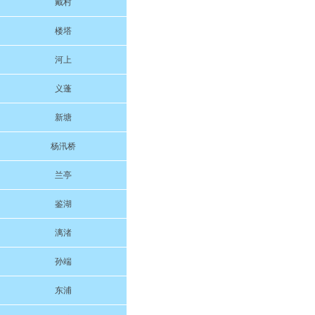
戴村
楼塔
河上
义蓬
新塘
杨汛桥
兰亭
鉴湖
漓渚
孙端
东浦