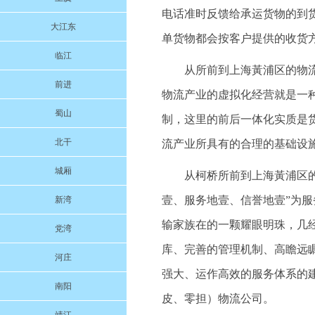
电话准时反馈给承运货物的到
大江东
单货物都会按客户提供的收货
临江
从所前到上海黃浦区的物
前进
物流产业的虚拟化经营就是一
蜀山
制，这里的前后一体化实质是
北干
流产业所具有的合理的基础设
城厢
从柯桥所前到上海黃浦区的物
壹、服务地壹、信誉地壹”为
新湾
输家族在的一颗耀眼明珠，几
党湾
库、完善的管理机制、高瞻远
河庄
强大、运作高效的服务体系的
南阳
皮、零担）物流公司。