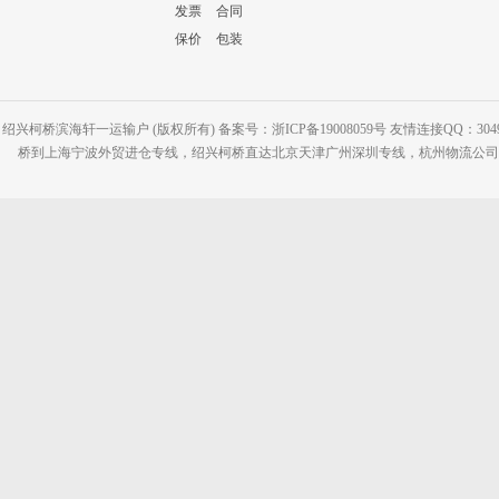
发票
合同
保价
包装
绍兴柯桥滨海轩一运输户 (版权所有) 备案号：浙ICP备19008059号 友情连接QQ：30495
桥到上海宁波外贸进仓专线，绍兴柯桥直达北京天津广州深圳专线，杭州物流公司网站：www.2-2