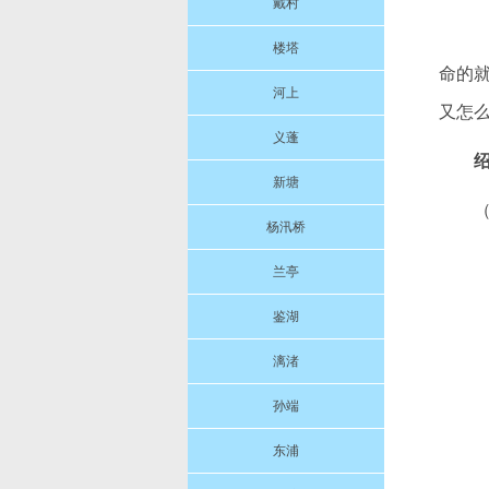
戴村
楼塔
命的就
河上
又怎
义蓬
新塘
杨汛桥
兰亭
鉴湖
漓渚
孙端
东浦