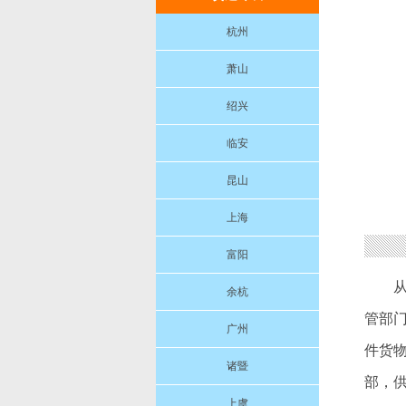
杭州
萧山
绍兴
临安
昆山
上海
富阳
余杭
管部
广州
件货
诸暨
部，
上虞