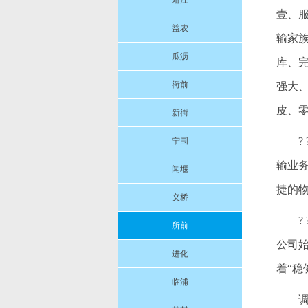
靖江
壹、
益农
输家
瓜沥
库、
衙前
强大
皮、
新街
宁围
输业
闻堰
捷的
义桥
所前
公司
进化
着“
临浦
调