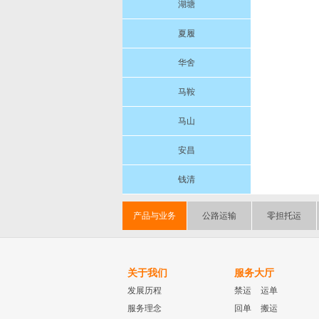
湖塘
夏履
华舍
马鞍
马山
安昌
钱清
产品与业务
公路运输
零担托运
关于我们
服务大厅
发展历程
禁运
运单
服务理念
回单
搬运