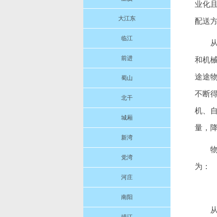
业化
大江东
配送
临江
前进
和机
途途
蜀山
不断
北干
机、自
城厢
量，
新湾
党湾
为：
河庄
南阳