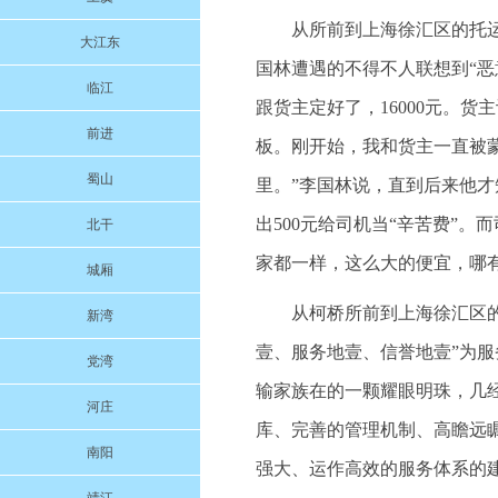
从所前到上海徐汇区的托
大江东
国林遭遇的不得不人联想到“恶
临江
跟货主定好了，16000元。
前进
板。刚开始，我和货主一直被
蜀山
里。”李国林说，直到后来他才
出500元给司机当“辛苦费”
北干
家都一样，这么大的便宜，哪
城厢
从柯桥所前到上海徐汇区的托
新湾
壹、服务地壹、信誉地壹”为
党湾
输家族在的一颗耀眼明珠，几
河庄
库、完善的管理机制、高瞻远
南阳
强大、运作高效的服务体系的