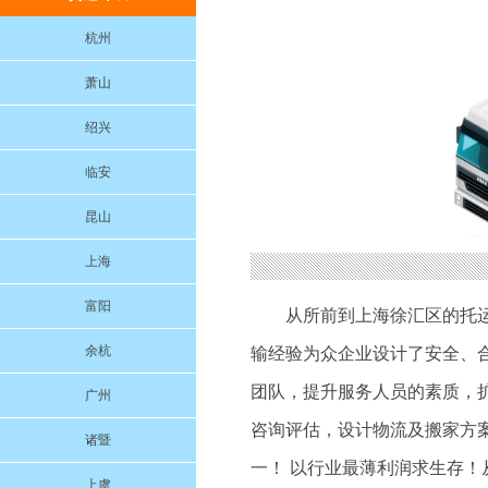
杭州
萧山
绍兴
临安
昆山
上海
富阳
从所前到上海徐汇区的托
余杭
输经验为众企业设计了安全、
团队，提升服务人员的素质，扩
广州
咨询评估，设计物流及搬家方
诸暨
一！ 以行业最薄利润求生存！
上虞