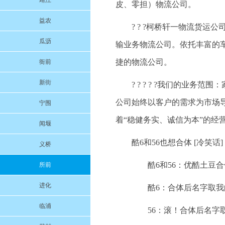
靖江
皮、零担）物流公司。
益农
? ? ?柯桥轩一物流货
瓜沥
输业务物流公司。依托丰富的
捷的物流公司。
衙前
新街
? ? ? ? ?我们的业
公司始终以客户的需求为市场
宁围
着“稳健务实、诚信为本”的经
闻堰
酷6和56也想合体 [冷笑话]
义桥
酷6和56：优酷土豆合
所前
进化
酷6：合体后名字取我的“
临浦
56：滚！合体后名字取我