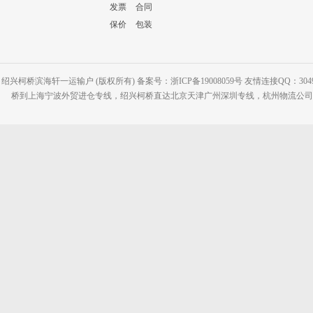
发票
合同
保价
包装
绍兴柯桥滨海轩一运输户 (版权所有) 备案号：浙ICP备19008059号 友情连接QQ：30495
桥到上海宁波外贸进仓专线，绍兴柯桥直达北京天津广州深圳专线，杭州物流公司网站：www.2-2