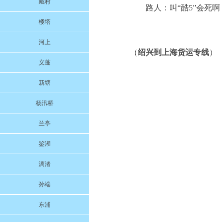
戴村
路人：叫“酷5”会死啊
楼塔
河上
（
绍兴到上海货运专线
）
义蓬
新塘
杨汛桥
兰亭
鉴湖
漓渚
孙端
东浦