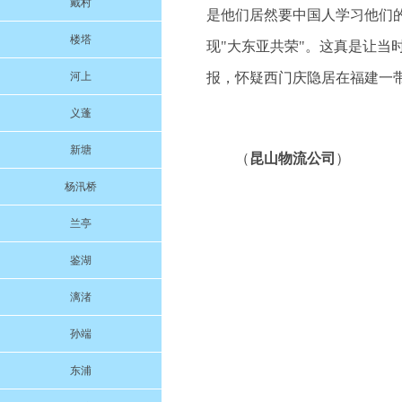
戴村
是他们居然要中国人学习他们的
楼塔
现"大东亚共荣"。这真是让
河上
报，怀疑西门庆隐居在福建一
义蓬
新塘
（
昆山物流公司
）
杨汛桥
兰亭
鉴湖
漓渚
孙端
东浦