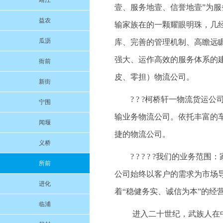
靖江
壹、服务地壹、信誉地壹”为
益农
输家族在的一颗耀眼明珠，几
瓜沥
库、完善的管理机制、高瞻远
强大、运作高效的服务体系的
衙前
皮、零担）物流公司。
新街
? ? ?柯桥轩一物流货
宁围
输业务物流公司。依托丰富的
闻堰
捷的物流公司。
义桥
? ? ? ? ?我们的业
所前
公司始终以客户的需求为市场
进化
着“稳健务实、诚信为本”的经
临浦
进入二十世纪，武族人在