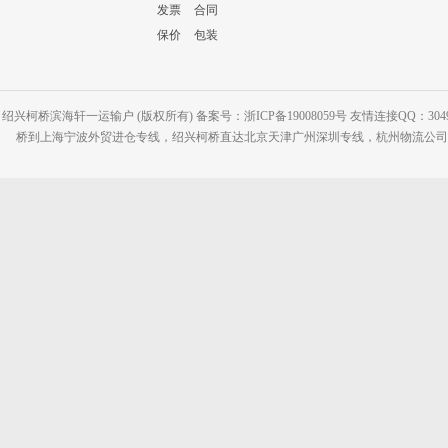
发票
合同
保价
包装
绍兴柯桥滨海轩一运输户 (版权所有) 备案号：浙ICP备19008059号 友情连接QQ：30495
桥到上海宁波外贸进仓专线，绍兴柯桥直达北京天津广州深圳专线，杭州物流公司网站：www.2-2