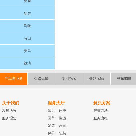
夏履
华舍
马鞍
马山
安昌
钱清
产品与业务
公路运输
零担托运
铁路运输
整车调度
关于我们
服务大厅
解决方案
发展历程
禁运
运单
解决方法
服务理念
回单
搬运
服务流程
发票
合同
保价
包装