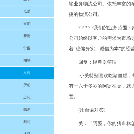
输业务物流公司。依托丰富的
瓜沥
捷的物流公司。
衙前
? ? ? ? ?我们的业
新街
公司始终以客户的需求为市场
宁围
着“稳健务实、诚信为本”的经
闻堰
回复：经典※笑话
义桥
小美特别喜欢吃猪血糕，
所前
有一六十多岁的阿婆在卖，就
意。
进化
临浦
(用台语对答)
戴村
美：「阿婆，你的猪血糕