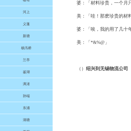
楼塔
婆：「材料珍贵，一个月
河上
美：「哇！那麽珍贵的材
义蓬
婆：「唉，我的用了几十
新塘
美：「*&%@」
杨汛桥
兰亭
（）
绍兴到无锡物流公司
鉴湖
漓渚
孙端
东浦
湖塘