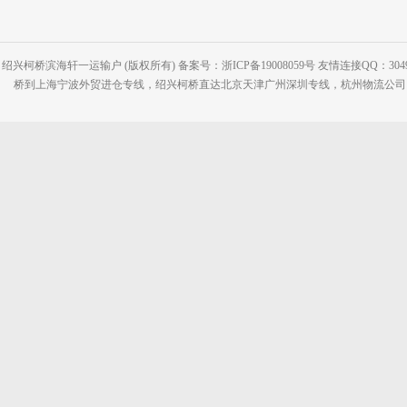
绍兴柯桥滨海轩一运输户 (版权所有) 备案号：浙ICP备19008059号 友情连接QQ：30495
桥到上海宁波外贸进仓专线，绍兴柯桥直达北京天津广州深圳专线，杭州物流公司网站：www.2-2