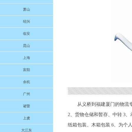
萧山
绍兴
临安
昆山
上海
富阳
余杭
广州
从义桥到福建厦门的物流
诸暨
2、货物仓储和暂存、中转 3
上虞
纸箱包装、木箱包装 6、为个
大江东