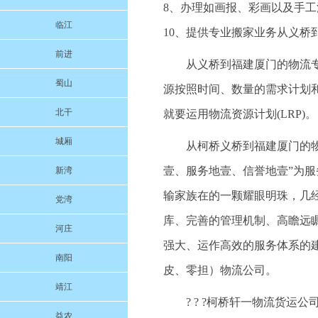
8、办理如画报、彩画以及手工
临江
10、提供专业搬家业务从义桥
前进
从义桥到福建厦门的物流
蜀山
源按照时间、数量的需求计划
北干
就要运用物流资源计划(LRP)。
城厢
从柯桥义桥到福建厦门的物流
壹、服务地壹、信誉地壹”为
新湾
输家族在的一颗耀眼明珠，几
党湾
库、完善的管理机制、高瞻远
河庄
强大、运作高效的服务体系的
南阳
皮、零担）物流公司。
靖江
? ? ?柯桥轩一物流货
益农