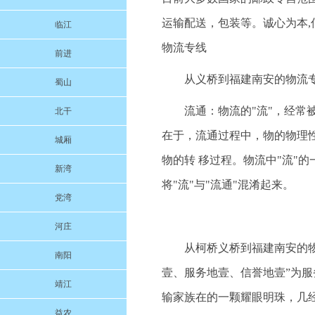
运输配送，包装等。诚心为本,信
临江
物流专线
前进
从义桥到福建南安的物流专
蜀山
流通：物流的"流"，经常
北干
在于，流通过程中，物的物理
城厢
物的转 移过程。物流中"流"
新湾
将"流"与"流通"混淆起来。
党湾
河庄
从柯桥义桥到福建南安的物流
南阳
壹、服务地壹、信誉地壹”为
靖江
输家族在的一颗耀眼明珠，几
益农