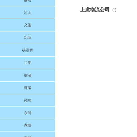
楼塔
上虞物流公司
（）
河上
义蓬
新塘
杨汛桥
兰亭
鉴湖
漓渚
孙端
东浦
湖塘