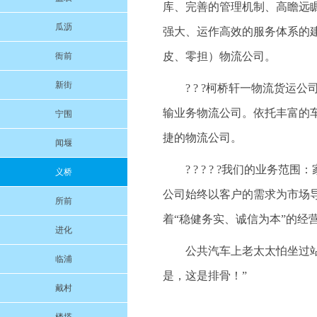
库、完善的管理机制、高瞻远
瓜沥
强大、运作高效的服务体系的
皮、零担）物流公司。
衙前
新街
? ? ?柯桥轩一物流货
输业务物流公司。依托丰富的
宁围
捷的物流公司。
闻堰
? ? ? ? ?我们的业
义桥
公司始终以客户的需求为市场
所前
着“稳健务实、诚信为本”的经
进化
公共汽车上老太太怕坐过站
临浦
是，这是排骨！”
戴村