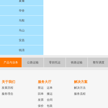
夏履
华舍
马鞍
马山
安昌
钱清
产品与业务
公路运输
零担托运
铁路运输
整车调度
关于我们
服务大厅
解决方案
发展历程
禁运
运单
解决方法
服务理念
回单
搬运
服务流程
发票
合同
保价
包装