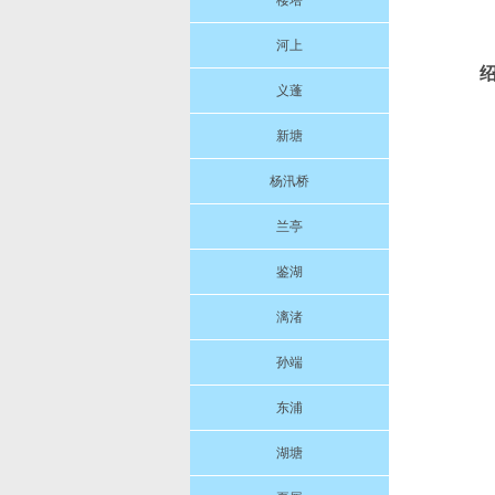
楼塔
河上
义蓬
新塘
杨汛桥
兰亭
鉴湖
漓渚
孙端
东浦
湖塘