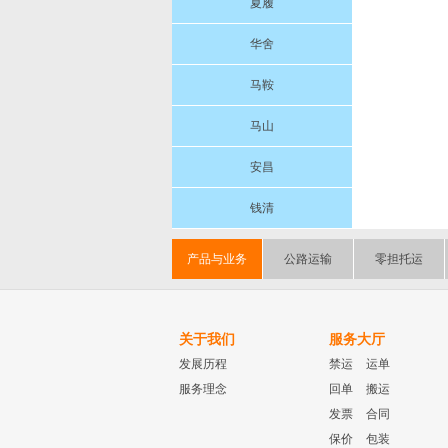
夏履
华舍
马鞍
马山
安昌
钱清
产品与业务
公路运输
零担托运
关于我们
服务大厅
发展历程
禁运
运单
服务理念
回单
搬运
发票
合同
保价
包装