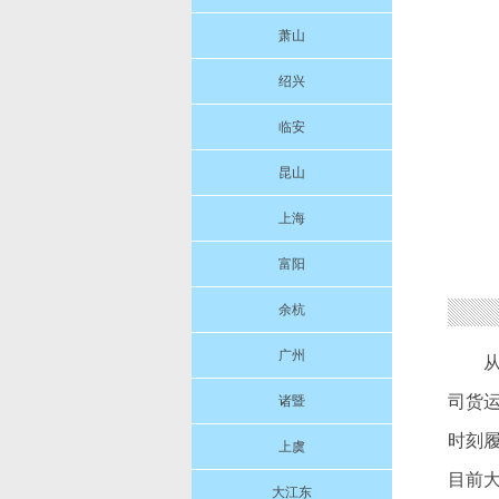
萧山
绍兴
临安
昆山
上海
富阳
余杭
广州
司货
诸暨
时刻
上虞
目前
大江东