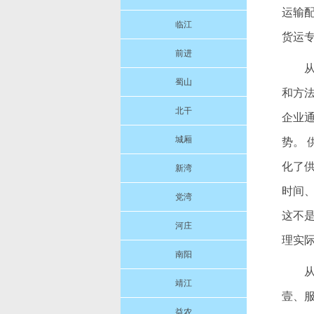
运输配
临江
货运
前进
从
蜀山
和方
北干
企业
城厢
势。
化了
新湾
时间
党湾
这不
河庄
理实
南阳
靖江
壹、
益农