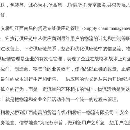
送，包装等。诚心为本,信益第一,珍惜所托,无至服务,共谋发展.
专线
义桥到江西南昌的货运专线供应链管理（Supply chain manag
法，它执行供应链中从供应商到最终用户的物流的计划和控制等
通过改善上、下游供应链关系，整合和优化供应链中的信息流、
 供应链管理是企业的有效性管理，表现了企业在战略和战术上对
供应商、制造商、零售商的业务效率，使商品以正确的数量、正
、最佳的成本进行生产和销售。 供应链的含义是从采购开始经
是孤立的行为，而是一定流量的环环相扣的"链"，物流活动是受
际上就是把物流和企业全部活动作为一个统一的过程来管理。
从柯桥义桥到江西南昌的货运专线?柯桥轩一物流有限公司 ? 安全 
服务地壹、信誉地壹”为服务宗旨，做到急用户之所急，想用户之