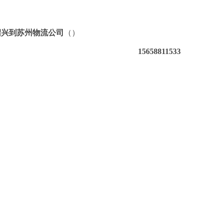
绍兴到苏州物流公司
（）
15658811533