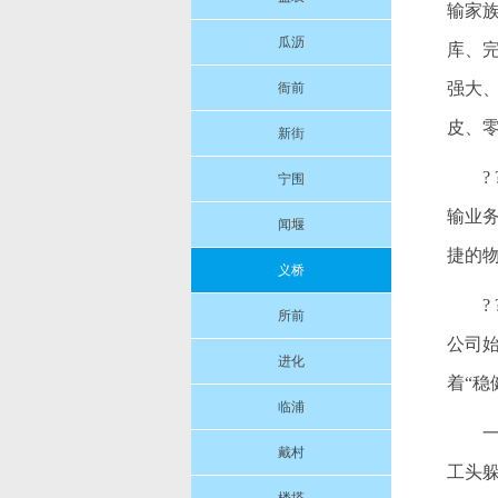
输家
瓜沥
库、
强大
衙前
皮、
新街
宁围
输业
闻堰
捷的
义桥
所前
公司
进化
着“
临浦
戴村
工头