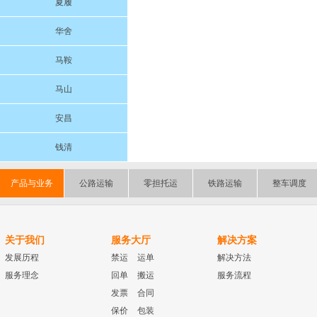
夏履
华舍
马鞍
马山
安昌
钱清
产品与业务
公路运输
零担托运
铁路运输
整车调度
关于我们
服务大厅
解决方案
发展历程
禁运
运单
解决方法
服务理念
回单
搬运
服务流程
发票
合同
保价
包装