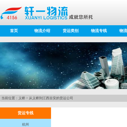
首页
物流介绍
货运类别
物流专线
物
当前位置：
义桥
>
从义桥到江西吉安的货运公司
货运专线
杭州