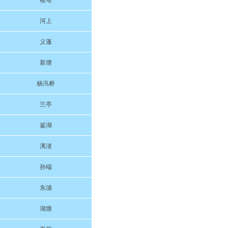
楼塔
河上
义蓬
新塘
杨汛桥
兰亭
鉴湖
漓渚
孙端
东浦
湖塘