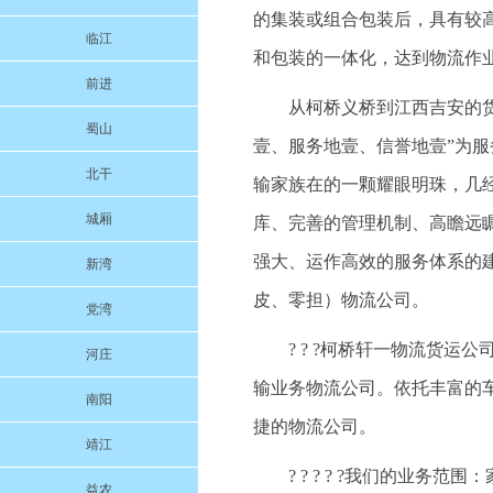
的集装或组合包装后，具有较
临江
和包装的一体化，达到物流作
前进
从柯桥义桥到江西吉安的货运
蜀山
壹、服务地壹、信誉地壹”为
北干
输家族在的一颗耀眼明珠，几
城厢
库、完善的管理机制、高瞻远
强大、运作高效的服务体系的
新湾
皮、零担）物流公司。
党湾
? ? ?柯桥轩一物流货
河庄
输业务物流公司。依托丰富的
南阳
捷的物流公司。
靖江
? ? ? ? ?我们的业
益农