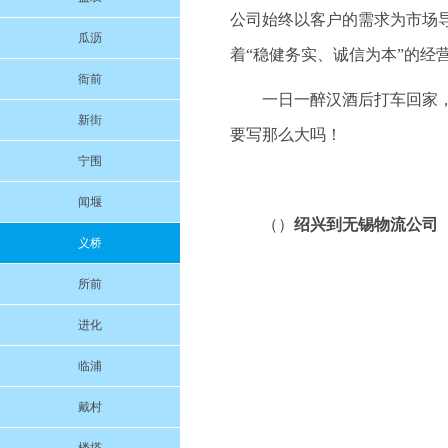
公司始终以客户的需求为市场
瓜沥
着“稳健务实、诚信为本”的经
衙前
一日一醉汉酒后打车回家
新街
要写那么大吗！
宁围
闻堰
（）
绍兴到无锡物流公司
义桥
所前
进化
临浦
戴村