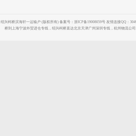
绍兴柯桥滨海轩一运输户 (版权所有) 备案号：浙ICP备19008059号 友情连接QQ：30495
桥到上海宁波外贸进仓专线，绍兴柯桥直达北京天津广州深圳专线，杭州物流公司网站：www.2-2