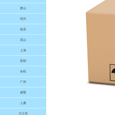
萧山
绍兴
临安
昆山
上海
富阳
余杭
广州
诸暨
上虞
大江东