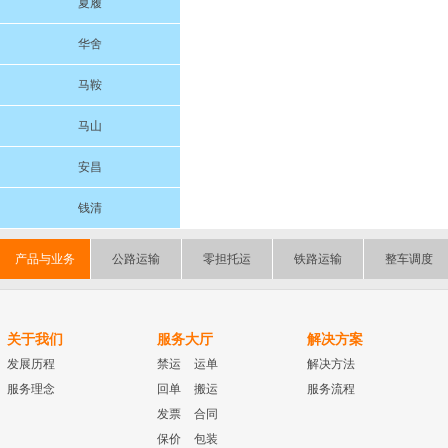
夏履
华舍
马鞍
马山
安昌
钱清
产品与业务
公路运输
零担托运
铁路运输
整车调度
关于我们
服务大厅
解决方案
发展历程
禁运
运单
解决方法
服务理念
回单
搬运
服务流程
发票
合同
保价
包装