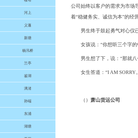
楼塔
公司始终以客户的需求为市场
河上
着“稳健务实、诚信为本”的经
义蓬
男生终于鼓起勇气对心仪
新塘
女孩说：“你想听三个字的
杨汛桥
男生想了下，说：“那就八
兰亭
女生答道：“I AM SORRY
鉴湖
漓渚
（）
萧山货运公司
孙端
东浦
湖塘