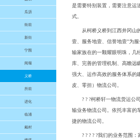
是需要特别装置，需要注意运
瓜沥
式。
衙前
从柯桥义桥到江西井冈山的物
新街
壹、服务地壹、信誉地壹”为
宁围
输家族在的一颗耀眼明珠，几
库、完善的管理机制、高瞻远
闻堰
强大、运作高效的服务体系的
义桥
皮、零担）物流公司。
所前
? ? ?柯桥轩一物流货
进化
输业务物流公司。依托丰富的
临浦
捷的物流公司。
戴村
? ? ? ? ?我们的业