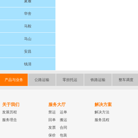
夏履
华舍
马鞍
马山
安昌
钱清
产品与业务
公路运输
零担托运
铁路运输
整车调度
关于我们
服务大厅
解决方案
发展历程
禁运
运单
解决方法
服务理念
回单
搬运
服务流程
发票
合同
保价
包装