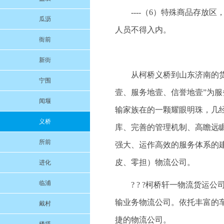
----（6）特殊商品存
瓜沥
人员不得入内。
衙前
新街
从柯桥义桥到山东济南的货运
宁围
壹、服务地壹、信誉地壹”为
闻堰
输家族在的一颗耀眼明珠，几
义桥
库、完善的管理机制、高瞻远
所前
强大、运作高效的服务体系的
皮、零担）物流公司。
进化
临浦
? ? ?柯桥轩一物流货
输业务物流公司。依托丰富的
戴村
捷的物流公司。