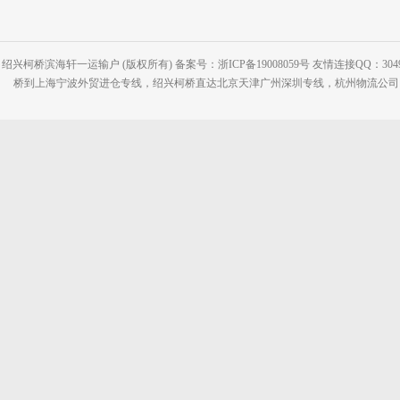
绍兴柯桥滨海轩一运输户 (版权所有) 备案号：浙ICP备19008059号 友情连接QQ：30495
桥到上海宁波外贸进仓专线，绍兴柯桥直达北京天津广州深圳专线，杭州物流公司网站：www.2-2