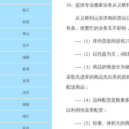
10、提供专业搬家业务从义桥
临江
从义桥到山东济南的货运公司
前进
有条，使繁忙的业务互不影响
蜀山
----（1）库内货架间设有
北干
----（2）以托盘为主，
城厢
----（3）商品的堆放
新湾
采取先进库的商品先出库的原
党湾
配送商品；
河庄
----（4）品种配货是
南阳
以利用传送带配货；
靖江
----（5）轻量、体积
益农