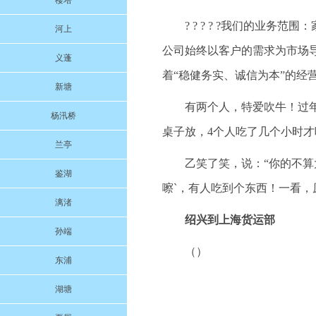
楼塔
? ? ? ? ?我们的业
河上
公司始终以客户的需求为市场
义蓬
着“稳健务实、诚信为本”的经
新塘
有两个人，特爱吹牛！过年
杨汛桥
桌子放，4个人吃了几个小时才
兰亭
乙笑了笑，说：“你的不算
鉴湖
嚓`，有人吃到个东西！一看，
漓渚
绍兴到上海货运部
孙端
（）
东浦
湖塘