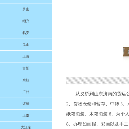
萧山
绍兴
临安
昆山
上海
富阳
余杭
广州
从义桥到山东济南的货运
2、货物仓储和暂存、中转 3
诸暨
纸箱包装、木箱包装 6、为个
上虞
8、办理如画报、彩画以及手工
大江东