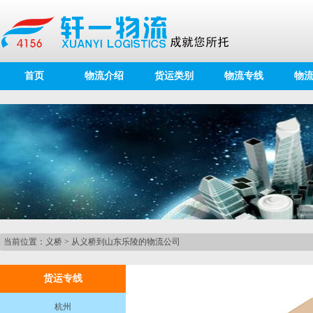
首页
物流介绍
货运类别
物流专线
物
当前位置：
义桥
>
从义桥到山东乐陵的物流公司
货运专线
杭州