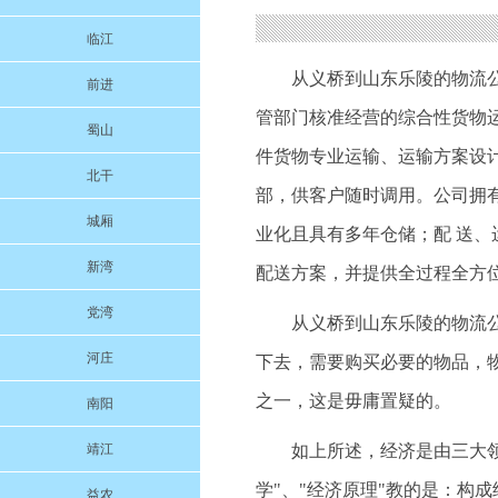
临江
从义桥到山东乐陵的物流
前进
管部门核准经营的综合性货物
蜀山
件货物专业运输、运输方案设
北干
部，供客户随时调用。公司拥
城厢
业化且具有多年仓储；配 送
新湾
配送方案，并提供全过程全方
党湾
从义桥到山东乐陵的物流
河庄
下去，需要购买必要的物品，
之一，这是毋庸置疑的。
南阳
靖江
如上所述，经济是由三大领
学"、"经济原理"教的是：构成
益农