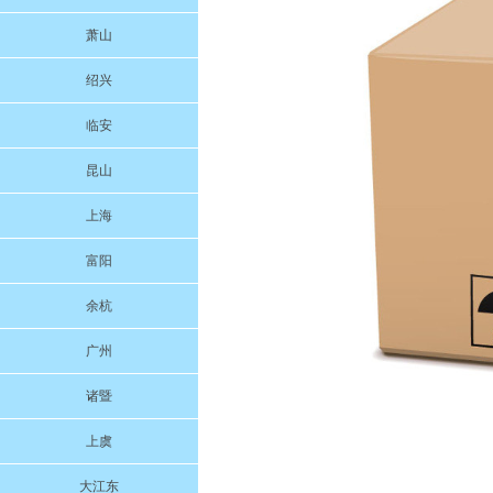
萧山
绍兴
临安
昆山
上海
富阳
余杭
广州
诸暨
上虞
大江东