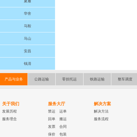
夏履
华舍
马鞍
马山
安昌
钱清
产品与业务
公路运输
零担托运
铁路运输
整车调度
关于我们
服务大厅
解决方案
发展历程
禁运
运单
解决方法
服务理念
回单
搬运
服务流程
发票
合同
保价
包装