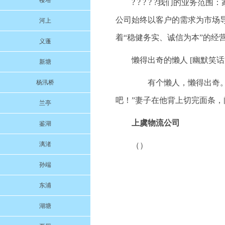
楼塔
? ? ? ? ?我们的业
公司始终以客户的需求为市场
河上
着“稳健务实、诚信为本”的经
义蓬
懒得出奇的懒人 [幽默笑话
新塘
有个懒人，懒得出奇。妻
杨汛桥
吧！”妻子在他背上切完面条，
兰亭
上虞物流公司
鉴湖
漓渚
（）
孙端
东浦
湖塘