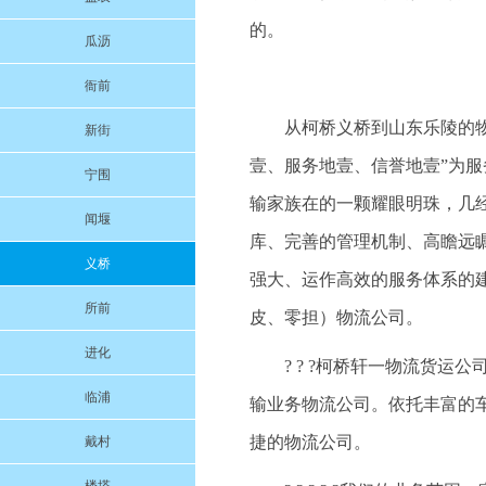
的。
瓜沥
衙前
从柯桥义桥到山东乐陵的物流
新街
壹、服务地壹、信誉地壹”为
宁围
输家族在的一颗耀眼明珠，几
闻堰
库、完善的管理机制、高瞻远
义桥
强大、运作高效的服务体系的
所前
皮、零担）物流公司。
进化
? ? ?柯桥轩一物流货
临浦
输业务物流公司。依托丰富的
捷的物流公司。
戴村