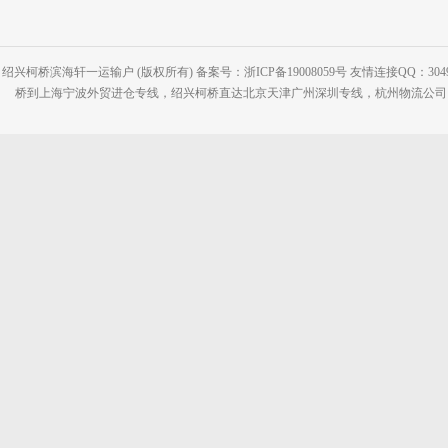
绍兴柯桥滨海轩一运输户 (版权所有) 备案号：浙ICP备19008059号 友情连接QQ：30495
桥到上海宁波外贸进仓专线，绍兴柯桥直达北京天津广州深圳专线，杭州物流公司网站：www.2-2