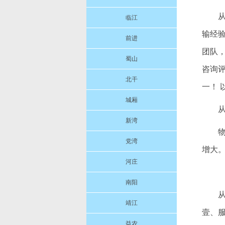
临江
输经
前进
团队
蜀山
咨询
北干
一！
城厢
新湾
党湾
增大。
河庄
南阳
靖江
壹、
益农