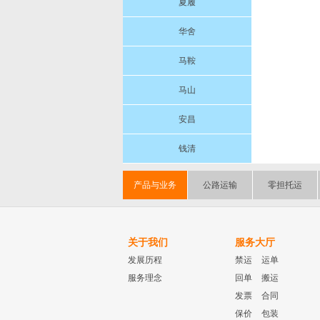
夏履
华舍
马鞍
马山
安昌
钱清
产品与业务
公路运输
零担托运
关于我们
服务大厅
发展历程
禁运
运单
服务理念
回单
搬运
发票
合同
保价
包装