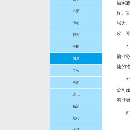
输家
瓜沥
库、
强大
衙前
皮、
新街
宁围
输业
闻堰
捷的
义桥
所前
公司
进化
着“
临浦
戴村