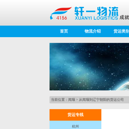
首页
物流介绍
货运类
当前位置：
闻堰
>
从闻堰到辽宁朝阳的货运公司
货运专线
杭州