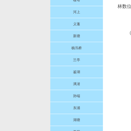
楼塔
林数位
河上
义蓬
新塘
杨汛桥
兰亭
鉴湖
漓渚
孙端
东浦
湖塘