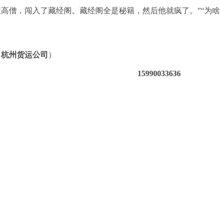
高僧，闯入了藏经阁。藏经阁全是秘籍，然后他就疯了。”“为啥
（
杭州货运公司
）
15990033636