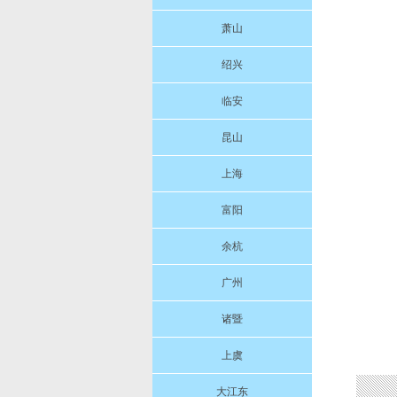
萧山
绍兴
临安
昆山
上海
富阳
余杭
广州
诸暨
上虞
大江东