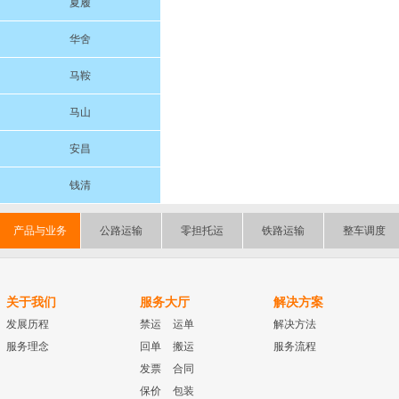
夏履
华舍
马鞍
马山
安昌
钱清
产品与业务
公路运输
零担托运
铁路运输
整车调度
关于我们
服务大厅
解决方案
发展历程
禁运
运单
解决方法
服务理念
回单
搬运
服务流程
发票
合同
保价
包装