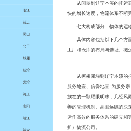
从闻堰到辽宁本溪的托运
临江
快的增长速度，物流体系不断
前进
七大构成部分：物体的运
蜀山
具体内容包括以下几个方
北干
工厂和仓库的布局与选址、搬
城厢
新湾
从柯桥闻堰到辽宁本溪的托运
党湾
服务地壹、信誉地壹”为服务
河庄
族在的一颗耀眼明珠，几经风
南阳
善的管理机制、高瞻远瞩的决
运作高效的服务体系的建立和
靖江
担）物流公司。
益农