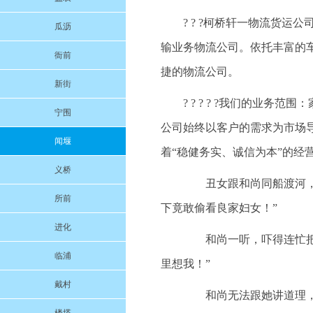
? ? ?柯桥轩一物流货
瓜沥
输业务物流公司。依托丰富的
衙前
捷的物流公司。
新街
? ? ? ? ?我们的业
宁围
公司始终以客户的需求为市场
闻堰
着“稳健务实、诚信为本”的经
义桥
丑女跟和尚同船渡河，和
所前
下竟敢偷看良家妇女！”
进化
和尚一听，吓得连忙把眼
临浦
里想我！”
戴村
和尚无法跟她讲道理，又