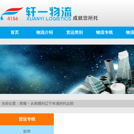
首页
物流介绍
货运类别
物流专线
物
当前位置：
闻堰
>
从闻堰到辽宁本溪的托运部
货运专线
杭州