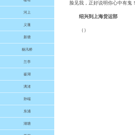
楼塔
脸见我，正好说明你心中有鬼！
河上
绍兴到上海货运部
义蓬
（）
新塘
杨汛桥
兰亭
鉴湖
漓渚
孙端
东浦
湖塘