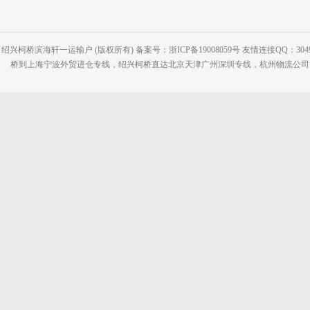
绍兴柯桥滨海轩一运输户 (版权所有) 备案号：浙ICP备19008059号 友情连接QQ：30495
桥到上海宁波外贸进仓专线，绍兴柯桥直达北京天津广州深圳专线，杭州物流公司网站：www.2-2