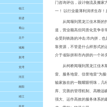
门咨询评估，设计物流及搬家
临江
一！ 以行业最薄利润求生存！
前进
从闻堰到黑龙江佳木斯的
蜀山
道，营业额高但同质化竞争非常
北干
会受到铁路的冲击;市内拼，
靠资源，不管是什么样形式的
城厢
介于省际拼和市内拼的一个补
新湾
从柯桥闻堰到黑龙江佳木斯的
党湾
壹、服务地壹、信誉地壹”为
河庄
输家族在的一颗耀眼明珠，几
南阳
库、完善的管理机制、高瞻远
靖江
强大、运作高效的服务体系的
益农