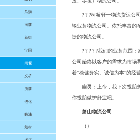
皮、零担）物流公司。
瓜沥
? ? ?柯桥轩一物流货
衙前
输业务物流公司。依托丰富的
捷的物流公司。
新街
宁围
? ? ? ? ?我们的业
公司始终以客户的需求为市场
闻堰
着“稳健务实、诚信为本”的经
义桥
幽灵：上帝，我下次投胎
所前
你投胎做护舒宝吧。
进化
萧山物流公司
临浦
（）
戴村