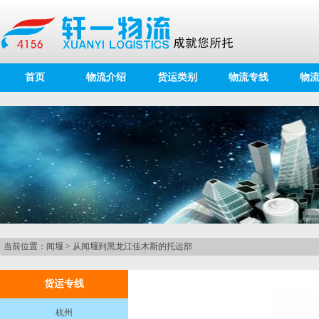
首页
物流介绍
货运类别
物流专线
物
当前位置：
闻堰
>
从闻堰到黑龙江佳木斯的托运部
货运专线
杭州