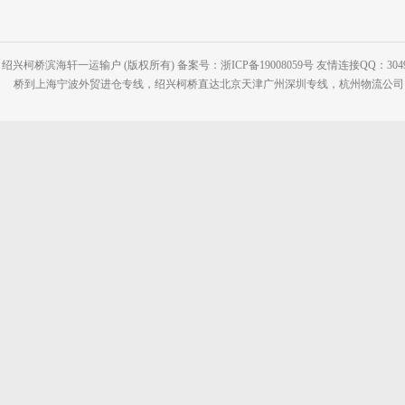
绍兴柯桥滨海轩一运输户 (版权所有) 备案号：浙ICP备19008059号 友情连接QQ：30495
桥到上海宁波外贸进仓专线，绍兴柯桥直达北京天津广州深圳专线，杭州物流公司网站：www.2-2