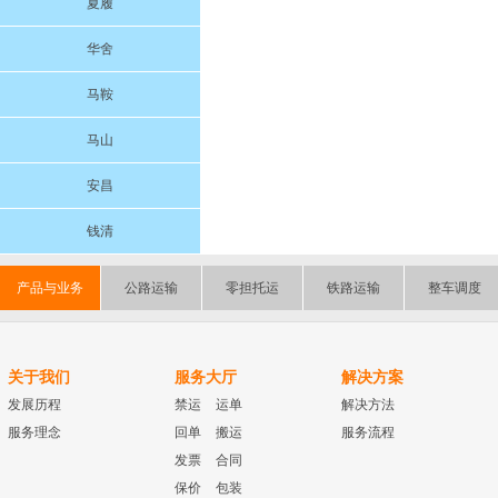
夏履
华舍
马鞍
马山
安昌
钱清
产品与业务
公路运输
零担托运
铁路运输
整车调度
关于我们
服务大厅
解决方案
发展历程
禁运
运单
解决方法
服务理念
回单
搬运
服务流程
发票
合同
保价
包装