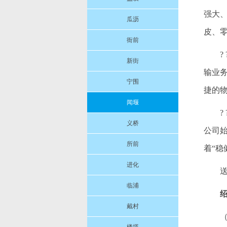
强大
瓜沥
皮、
衙前
新街
输业
宁围
捷的
闻堰
义桥
公司
所前
着“
进化
临浦
戴村