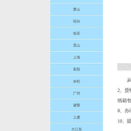
萧山
绍兴
临安
昆山
上海
富阳
余杭
2、货
广州
纸箱包
诸暨
8、
上虞
10、
大江东