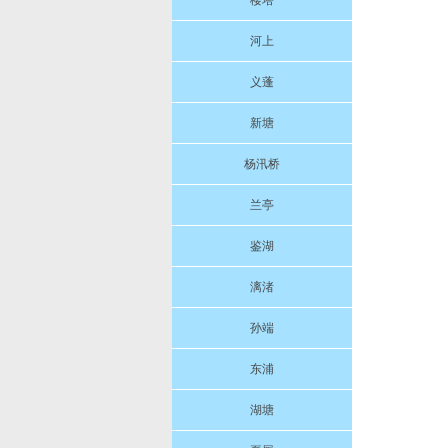
楼塔
河上
义蓬
新塘
杨汛桥
兰亭
鉴湖
漓渚
孙端
东浦
湖塘