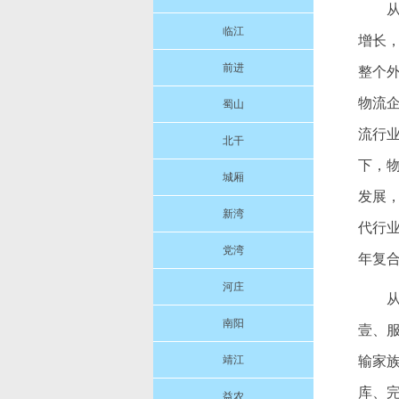
从
临江
增长，
前进
整个
物流
蜀山
流行
北干
下，
城厢
发展
新湾
代行业
党湾
年复
河庄
南阳
壹、
靖江
输家
库、
益农