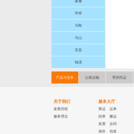
夏履
华舍
马鞍
马山
安昌
钱清
产品与业务
公路运输
零担托运
关于我们
服务大厅
发展历程
禁运
运单
服务理念
回单
搬运
发票
合同
保价
包装