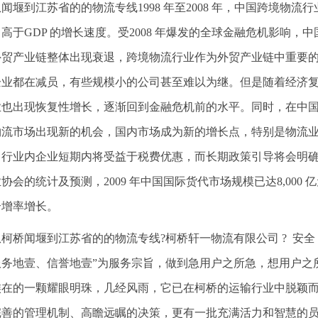
闻堰到江苏省的的物流专线1998 年至2008 年，中国跨境物流
高于GDP 的增长速度。受2008 年爆发的全球金融危机影响
外贸产业链整体出现衰退，跨境物流行业作为外贸产业链中重要
企业都在减员，有些规模小的公司甚至难以为继。但是随着经济
业也出现恢复性增长，逐渐回到金融危机前的水平。同时，在中
物流市场出现新的机会，国内市场成为新的增长点，特别是物流
，行业内企业短期内将受益于税费优惠，而长期政策引导将会明
协会的统计及预测，2009 年中国国际货代市场规模已达8,000 亿
合增率增长。
从柯桥闻堰到江苏省的的物流专线?柯桥轩一物流有限公司 ? 安全 
服务地壹、信誉地壹”为服务宗旨，做到急用户之所急，想用户之
族在的一颗耀眼明珠，几经风雨，它已在柯桥的运输行业中脱颖
完善的管理机制、高瞻远瞩的决策，更有一批充满活力和智慧的