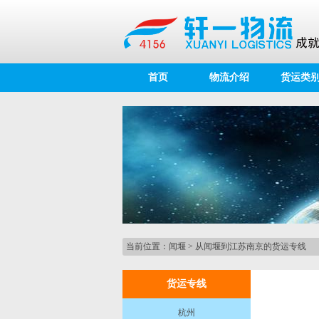
首页
物流介绍
货运类
当前位置：
闻堰
>
从闻堰到江苏南京的货运专线
货运专线
杭州