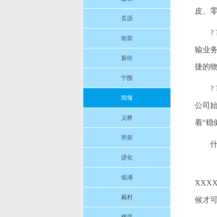
皮、
瓜沥
衙前
输业
新街
捷的
宁围
闻堰
公司
义桥
着“
所前
进化
临浦
XXX
戴村
候才可