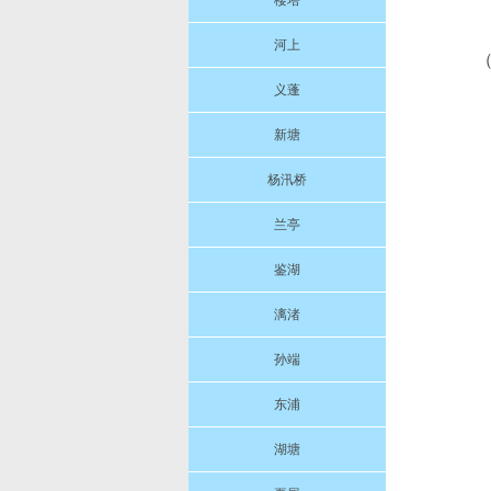
楼塔
河上
义蓬
新塘
杨汛桥
兰亭
鉴湖
漓渚
孙端
东浦
湖塘