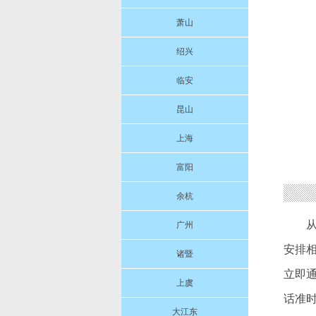
萧山
绍兴
临安
昆山
上海
富阳
余杭
广州
安排
诸暨
立即
上虞
话准
大江东