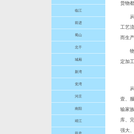
货物
临江
前进
工艺
蜀山
而生产
北干
城厢
定加
新湾
党湾
河庄
壹、
南阳
输家
库、
靖江
强大
益农