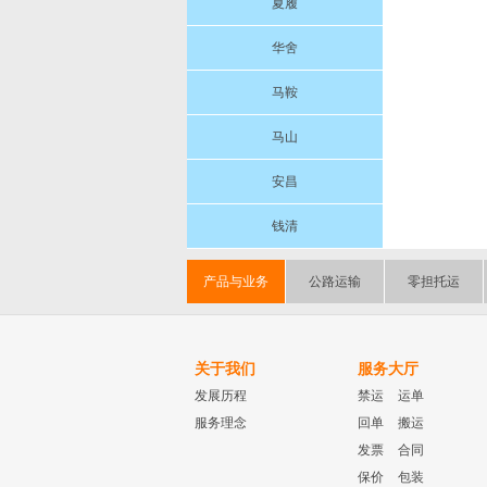
夏履
华舍
马鞍
马山
安昌
钱清
产品与业务
公路运输
零担托运
关于我们
服务大厅
发展历程
禁运
运单
服务理念
回单
搬运
发票
合同
保价
包装