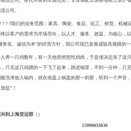
务物流公司。依托丰富的车源优势，专业调配全国各地在江浙沪
物流公司。
? ? ? ? ?我们的业务范围：家具、陶瓷、食品、化工、鲜货、
始终以客户的需求为市场导向，以人才、服务、效益、为核心，
稳健务实、诚信为本”的经营方针，我公司现已发展成较具规模的
一人养一只鸡数年，有一天他突然想吃鸡肉，于是便决定杀了这
鸡，只见这只鸡蹭的一下飞了起来，跳进锅里，不到一分钟，只
剖腹洗净放入锅内，就在他盖上锅盖的那一刹那，听到一个声音，
放盐”！
绍兴到上海货运部
（）
15990033636