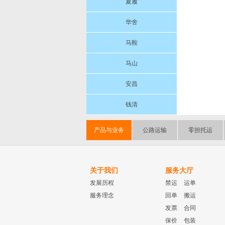
夏履
华舍
马鞍
马山
安昌
钱清
产品与业务
公路运输
零担托运
关于我们
服务大厅
发展历程
禁运
运单
服务理念
回单
搬运
发票
合同
保价
包装