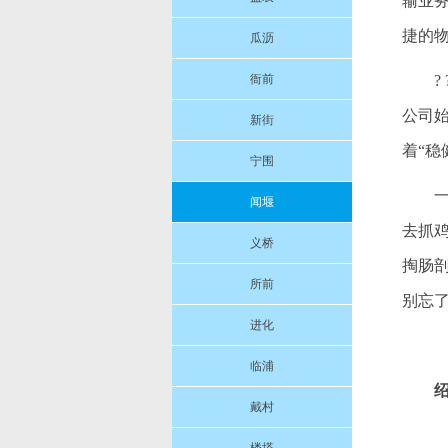
输业
捷的
瓜沥
衙前
公司
新街
着“
宁围
闻堰
去抓
义桥
掏肠
所前
别忘了
进化
临浦
戴村