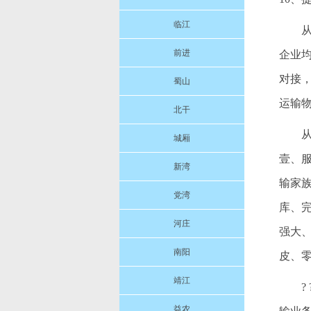
临江
前进
企业
对接
蜀山
运输
北干
城厢
壹、
新湾
输家
党湾
库、
河庄
强大
南阳
皮、
靖江
益农