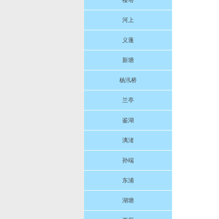
楼塔
河上
义蓬
新塘
杨汛桥
兰亭
鉴湖
漓渚
孙端
东浦
湖塘