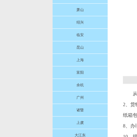
萧山
绍兴
临安
昆山
上海
富阳
余杭
广州
2、货
诸暨
纸箱包
上虞
8、
大江东
10、