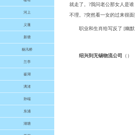
楼塔
就走了。?我问老公那女人是
河上
不理。?突然看一女的过来很
义蓬
职业和生肖给写反了 [幽默
新塘
杨汛桥
绍兴到无锡物流公司
（）
兰亭
鉴湖
漓渚
孙端
东浦
湖塘