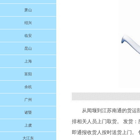
萧山
绍兴
临安
昆山
上海
富阳
余杭
广州
从闻堰到江苏南通的货运
诸暨
排相关人员上门取货。 发货：
上虞
即通报收货人按时送货上门。 
大江东