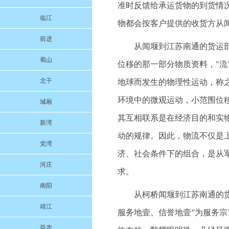
准时反馈给承运货物的到货情
临江
物都会按客户提供的收货方从
前进
从闻堰到江苏南通的货运
蜀山
位移的那一部分物质资料，"
北干
地球而发生的物理性运动，称之
环境中的微观运动，小范围位移
城厢
其互相联系是在经济目的和实
新湾
动的规律。因此，物流不仅是上
党湾
济、社会条件下的组合，是从
河庄
求。
南阳
从柯桥闻堰到江苏南通的货运
靖江
服务地壹、信誉地壹”为服务
益农