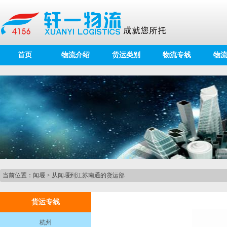
首页
物流介绍
货运类别
物流专线
物
当前位置：
闻堰
>
从闻堰到江苏南通的货运部
货运专线
杭州