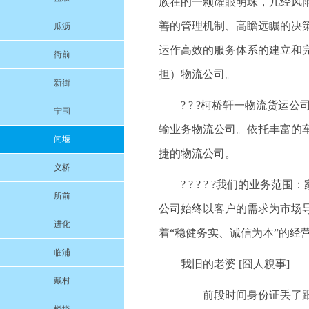
族在的一颗耀眼明珠，几经风
善的管理机制、高瞻远瞩的决
瓜沥
运作高效的服务体系的建立和
衙前
担）物流公司。
新街
? ? ?柯桥轩一物流货
宁围
输业务物流公司。依托丰富的
闻堰
捷的物流公司。
义桥
? ? ? ? ?我们的业
所前
公司始终以客户的需求为市场
进化
着“稳健务实、诚信为本”的经
临浦
我旧的老婆 [囧人糗事]
戴村
前段时间身份证丢了跟老