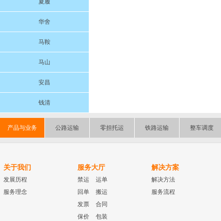
夏履
华舍
马鞍
马山
安昌
钱清
产品与业务
公路运输
零担托运
铁路运输
整车调度
关于我们
服务大厅
解决方案
发展历程
禁运
运单
解决方法
服务理念
回单
搬运
服务流程
发票
合同
保价
包装