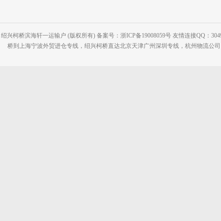
绍兴柯桥滨海轩一运输户 (版权所有) 备案号：浙ICP备19008059号 友情连接QQ：30495
桥到上海宁波外贸进仓专线，绍兴柯桥直达北京天津广州深圳专线，杭州物流公司网站：www.2-2