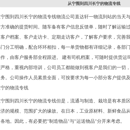
从宁围到四川长宁的物流专线
从宁围到四川长宁的物流专线物流公司直达轩一物流到站的当天
对方准确的提货时间。随车备有客户信息反馈单，随时了解运输
立客户档案、客户走访卡、定期走访客户，了解客户要求，完善
部门分工明确，配合环环相扣，每一单货物都有详细记录，各部
操作，由客户服务部全程跟进。 建有司机档案，可随时提供货运
理严格，重视内部培训，公司员工都能做到视客户是我们的一切
服务。公司操作人员素质全面，可按要求为每一小部分客户提供
长宁的物流专线
从宁围到四川长宁的物流专线但是，流通与制造、栽培是有本质
经济的规模、范围扩大的缘故。在日本，工业原材料、新鲜食品
各地。因此，有必要把"制造物品"与"运送物品"分开来考虑。