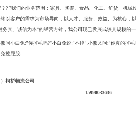
? ? ? ? ?我们的业务范围：家具、陶瓷、食品、化工、鲜货、
始终以客户的需求为市场导向，以人才、服务、效益、为核心，
稳健务实、诚信为本”的经营方针，我公司现已发展成较具规模的
熊问小白兔:"你掉毛吗?"小白兔说:"不掉",小熊又问:"你真的掉毛
兔擦屁股.
（）
柯桥物流公司
15990033636