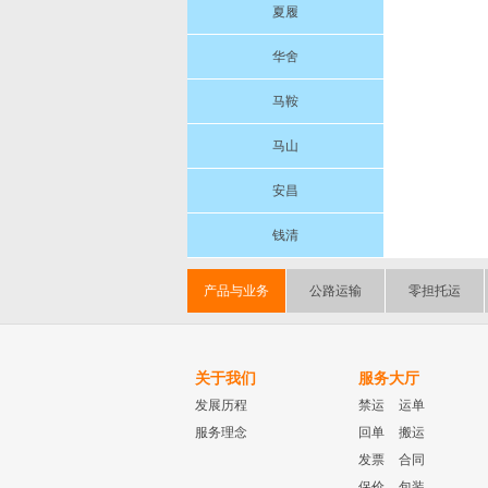
夏履
华舍
马鞍
马山
安昌
钱清
产品与业务
公路运输
零担托运
关于我们
服务大厅
发展历程
禁运
运单
服务理念
回单
搬运
发票
合同
保价
包装