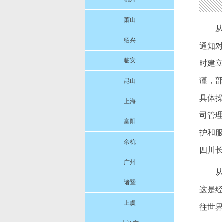
萧山
绍兴
通知
临安
时建
谨，
昆山
具体
上海
司管
富阳
护和
余杭
四川
广州
诸暨
这是
上虞
往世界