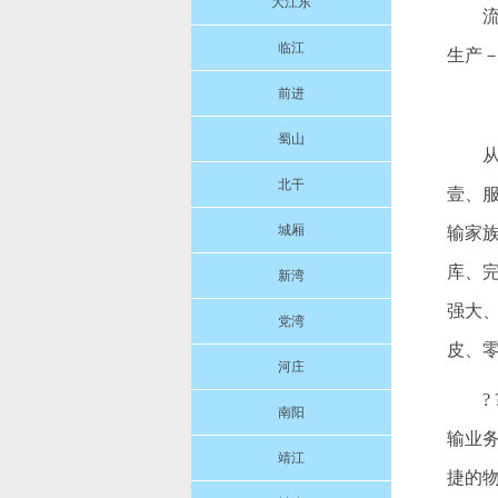
大江东
临江
生产
前进
蜀山
北干
壹、
城厢
输家
库、
新湾
强大
党湾
皮、
河庄
南阳
输业
靖江
捷的