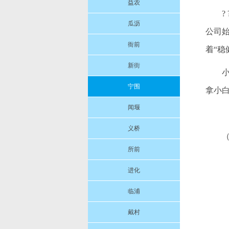
益农
瓜沥
公司
衙前
着“
新街
小
宁围
拿小白
闻堰
义桥
所前
进化
临浦
戴村