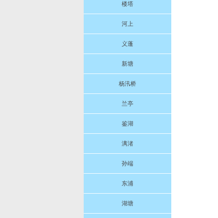
楼塔
河上
义蓬
新塘
杨汛桥
兰亭
鉴湖
漓渚
孙端
东浦
湖塘