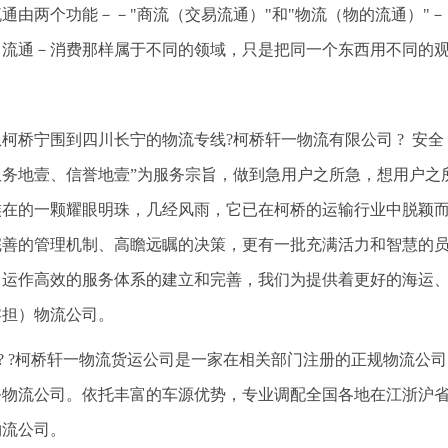
流通由两个功能－－"商流（交易流通）"和"物流（物的流通）"
－流通－消费那样属于不同的领域，只是把同一个东西用不同的
从柯桥宁围到四川长宁的物流专线?柯桥轩一物流有限公司 ? 安全 
服务地壹、信誉地壹”为服务宗旨，做到急用户之所急，想用户之
族在的一颗耀眼明珠，几经风雨，它已在柯桥的运输行业中脱颖
完善的管理机制、高瞻远瞩的决策，更有一批充满活力和智慧的
、运作高效的服务体系的建立和完善，我们为提供着更好的海运
零担）物流公司。
? ? ?柯桥轩一物流货运公司是一家在相关部门注册的正规物流
务物流公司。依托丰富的车源优势，专业调配全国各地在江浙沪
物流公司。