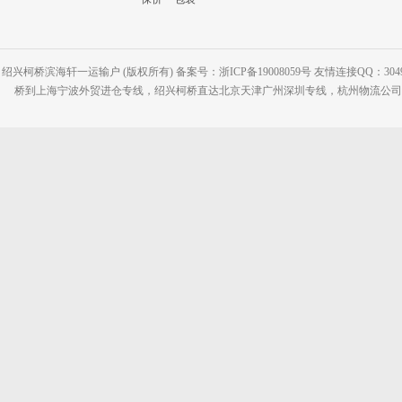
绍兴柯桥滨海轩一运输户 (版权所有) 备案号：浙ICP备19008059号 友情连接QQ：30495
桥到上海宁波外贸进仓专线，绍兴柯桥直达北京天津广州深圳专线，杭州物流公司网站：www.2-2