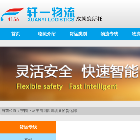
首页
物流介绍
货运类别
物流专线
物
当前位置：
宁围
>
从宁围到四川珙县的货运部
货运专线
杭州