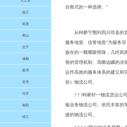
大江东
自救式的一种选择。"
临江
前进
从柯桥宁围到四川珙县的货运
蜀山
服务地壹、信誉地壹”为服务
北干
族在的一颗耀眼明珠，几经风
城厢
善的管理机制、高瞻远瞩的决
新湾
运作高效的服务体系的建立和
担）物流公司。
党湾
河庄
? ? ?柯桥轩一物流货
输业务物流公司。依托丰富的
南阳
捷的物流公司。
靖江