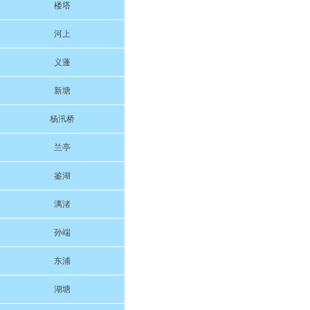
楼塔
河上
义蓬
新塘
杨汛桥
兰亭
鉴湖
漓渚
孙端
东浦
湖塘