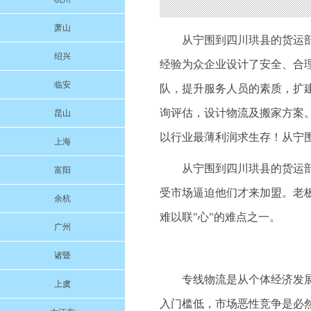
萧山
从宁围到四川珙县的货运
绍兴
经验为众企业设计了安全、合
临安
队，提升服务人员的素质，扩建
询评估，设计物流及搬家方案
昆山
以行业最薄利润求生存！从宁
上海
从宁围到四川珙县的货运
富阳
受市场逼迫他们才来加盟。老
余杭
难以联"心"的难点之一。
广州
诸暨
专线物流是从个体经济发
上虞
入门槛低，市场恶性竞争是必然