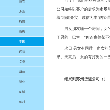
? ? ? ? ?我们的业
益农
公司始终以客户的需求为市场
瓜沥
着“稳健务实、诚信为本”的经
衙前
男女朋友睡一个房间，女
新街
了男的一巴掌：“你连禽兽都不
宁围
次日 男女有同睡一房女
闻堰
果。天亮后，女的有打男的一巴
义桥
所前
绍兴到苏州货运公司
（）
进化
临浦
戴村