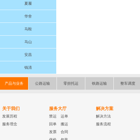
夏履
华舍
马鞍
马山
安昌
钱清
产品与业务
公路运输
零担托运
铁路运输
整车调度
关于我们
服务大厅
解决方案
发展历程
禁运
运单
解决方法
服务理念
回单
搬运
服务流程
发票
合同
保价
包装