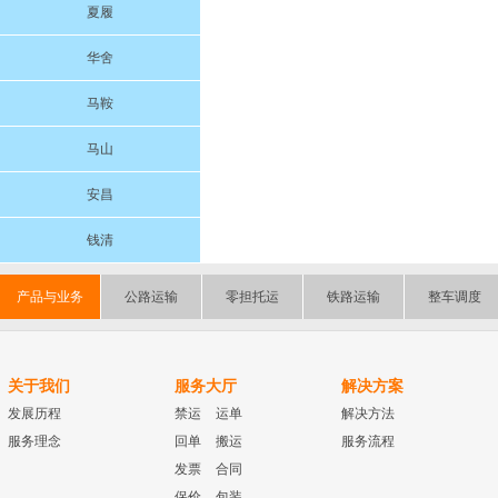
夏履
华舍
马鞍
马山
安昌
钱清
产品与业务
公路运输
零担托运
铁路运输
整车调度
关于我们
服务大厅
解决方案
发展历程
禁运
运单
解决方法
服务理念
回单
搬运
服务流程
发票
合同
保价
包装