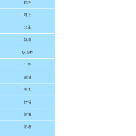
楼塔
河上
义蓬
新塘
杨汛桥
兰亭
鉴湖
漓渚
孙端
东浦
湖塘