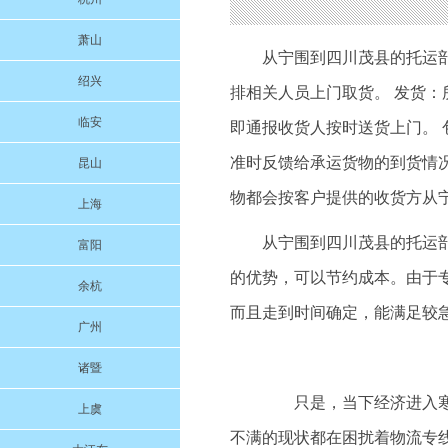
萧山
从宁围到四川茂县的托运
绍兴
排相关人员上门取货。 发货：
临安
即通报收货人按时送货上门。 
准时反馈给承运货物的到货情
昆山
物都会按客户提供的收货方从
上海
从宁围到四川茂县的托运
富阳
的优势，可以节约成本。由于
余杭
而且走到时间确定，能满足较
广州
诸暨
只是，当下经济进入寒冬
上虞
不满的现状都在困扰着物流专