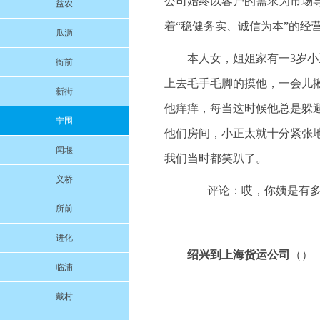
公司始终以客户的需求为市场
益农
着“稳健务实、诚信为本”的经
瓜沥
本人女，姐姐家有一3岁
衙前
上去毛手毛脚的摸他，一会儿揪
新街
他痒痒，每当这时候他总是躲
宁围
他们房间，小正太就十分紧张地护
闻堰
我们当时都笑趴了。
义桥
评论：哎，你姨是有多
所前
进化
绍兴到上海货运公司
（）
临浦
戴村