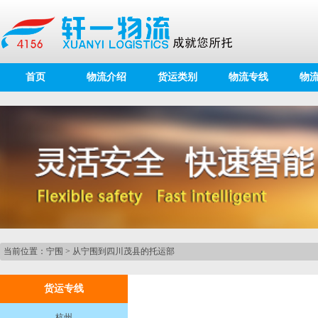
首页
物流介绍
货运类别
物流专线
物
当前位置：
宁围
>
从宁围到四川茂县的托运部
货运专线
杭州