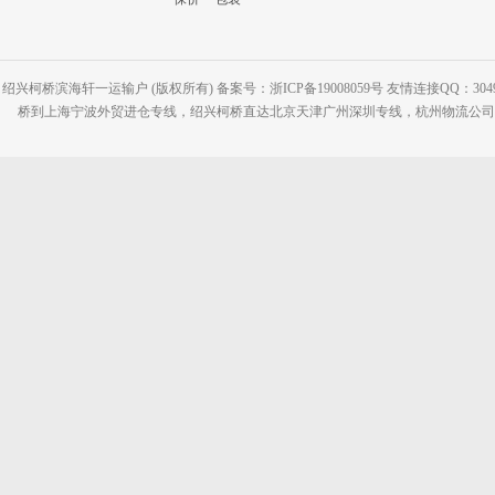
绍兴柯桥滨海轩一运输户 (版权所有) 备案号：浙ICP备19008059号 友情连接QQ：30495
桥到上海宁波外贸进仓专线，绍兴柯桥直达北京天津广州深圳专线，杭州物流公司网站：www.2-2