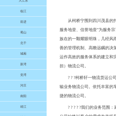
大江东
临江
从柯桥宁围到四川茂县的托运
前进
服务地壹、信誉地壹”为服务
蜀山
族在的一颗耀眼明珠，几经风
北干
善的管理机制、高瞻远瞩的决
城厢
运作高效的服务体系的建立和
新湾
担）物流公司。
党湾
? ? ?柯桥轩一物流货
河庄
输业务物流公司。依托丰富的
捷的物流公司。
南阳
靖江
? ? ? ? ?我们的业