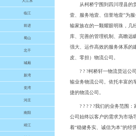
大江东
从柯桥宁围到四川理县的货运
临江
壹、服务地壹、信誉地壹”为
输家族在的一颗耀眼明珠，几
前进
库、完善的管理机制、高瞻远
蜀山
强大、运作高效的服务体系的
北干
皮、零担）物流公司。
城厢
? ? ?柯桥轩一物流货
新湾
输业务物流公司。依托丰富的
党湾
捷的物流公司。
河庄
? ? ? ? ?我们的业
南阳
公司始终以客户的需求为市场
靖江
着“稳健务实、诚信为本”的经