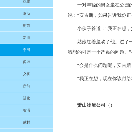
益农
一对年轻的男女坐在公园
瓜沥
说：“安古斯，如果告诉我你正
衙前
小伙子答道：“我正在想，
新街
姑娘红着脸吻了他。过了一
宁围
我想的可是一个严肃的问题。”
闻堰
“会是什么问题呢，安古斯
义桥
“我正在想，现在你该付给
所前
进化
萧山物流公司
（）
临浦
戴村