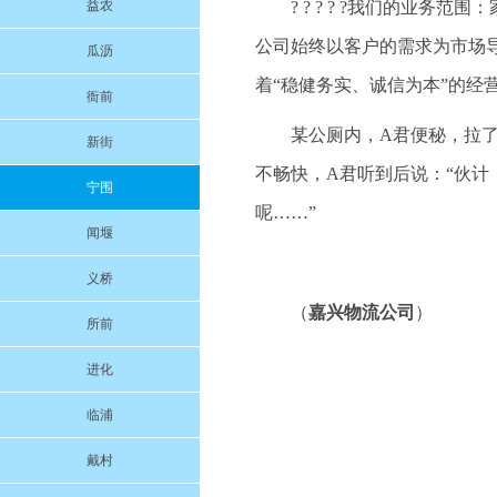
益农
? ? ? ? ?我们的业
公司始终以客户的需求为市场
瓜沥
着“稳健务实、诚信为本”的经
衙前
某公厕内，A君便秘，拉
新街
不畅快，A君听到后说：“伙计
宁围
呢……”
闻堰
义桥
（
嘉兴物流公司
）
所前
进化
临浦
戴村