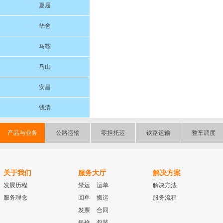
夏履
华舍
马鞍
马山
安昌
钱清
产品与业务
公路运输
零担托运
铁路运输
整车调度
关于我们
服务大厅
解决方案
发展历程
禁运
运单
解决方法
服务理念
回单
搬运
服务流程
发票
合同
保价
包装