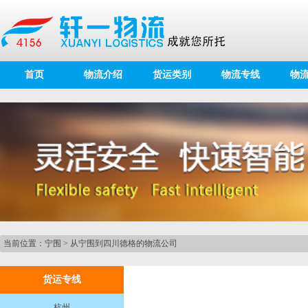
首页
物流介绍
货运类别
物流专线
物
当前位置：
宁围
>
从宁围到四川德格的物流公司
货运专线
杭州