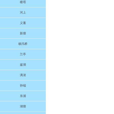
楼塔
河上
义蓬
新塘
杨汛桥
兰亭
鉴湖
漓渚
孙端
东浦
湖塘