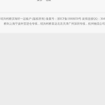
绍兴柯桥滨海轩一运输户 (版权所有) 备案号：浙ICP备19008059号 友情连接QQ：30495
桥到上海宁波外贸进仓专线，绍兴柯桥直达北京天津广州深圳专线，杭州物流公司网站：www.2-2