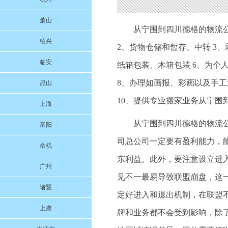
萧山
从宁围到四川德格的物流
绍兴
2、货物仓储和暂存、中转 3
临安
纸箱包装、木箱包装 6、为个
8、办理如画报、彩画以及手工
昆山
10、提供专业搬家业务从宁围
上海
从宁围到四川德格的物流
富阳
司总公司一定要有盈利能力，
余杭
东利益。此外，要注意设立进
广州
见不一最易导致联盟崩盘，这
诸暨
定好进入和退出机制，在联盟
上虞
牌和业务都不会受到影响，除