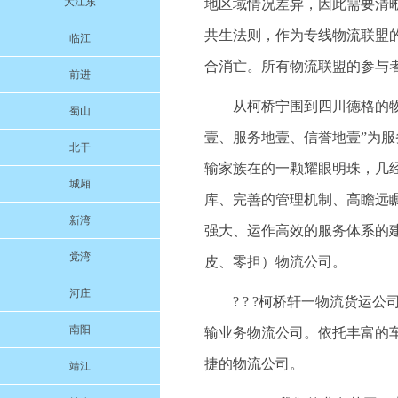
大江东
地区域情况差异，因此需要清
共生法则，作为专线物流联盟
临江
合消亡。所有物流联盟的参与
前进
从柯桥宁围到四川德格的物流
蜀山
壹、服务地壹、信誉地壹”为
北干
输家族在的一颗耀眼明珠，几
城厢
库、完善的管理机制、高瞻远
新湾
强大、运作高效的服务体系的
党湾
皮、零担）物流公司。
河庄
? ? ?柯桥轩一物流货
南阳
输业务物流公司。依托丰富的
捷的物流公司。
靖江