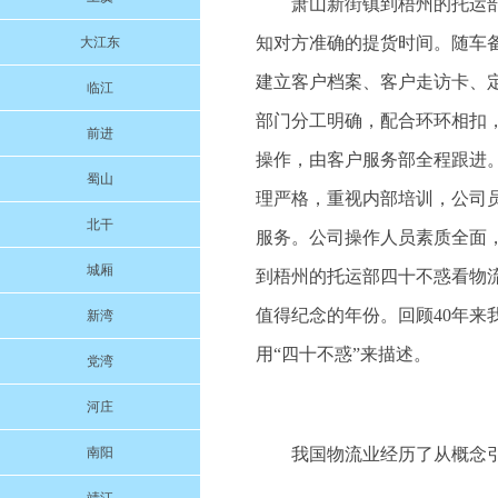
萧山新街镇到梧州的托运
知对方准确的提货时间。随车
大江东
建立客户档案、客户走访卡、
临江
部门分工明确，配合环环相扣
前进
操作，由客户服务部全程跟进
蜀山
理严格，重视内部培训，公司
北干
服务。公司操作人员素质全面
城厢
到梧州的托运部四十不惑看物流
值得纪念的年份。回顾40年
新湾
用“四十不惑”来描述。
党湾
河庄
南阳
我国物流业经历了从概念