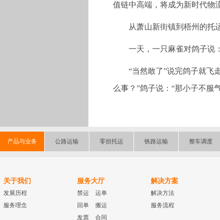
值链中高端，将成为新时代物
从萧山新街镇到梧州的托
一天，一只麻雀对鸽子说：
“当然敢了”说完鸽子就飞
么事？”鸽子说：“那小子不服
产品与业务
公路运输
零担托运
铁路运输
整车调度
关于我们
服务大厅
解决方案
发展历程
禁运
运单
解决方法
服务理念
回单
搬运
服务流程
发票
合同