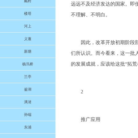
戴村
远远不及经济发达的国家。即
楼塔
不理解、不明白。
河上
义蓬
因此，改革开放初期阶段
新塘
们所认识。而今看来，这一批
的发展成就，应该给这批“拓荒
杨汛桥
兰亭
鉴湖
2
漓渚
孙端
推广应用
东浦