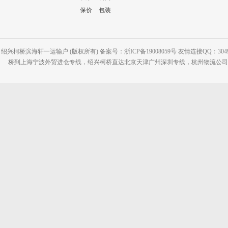
保价
包装
绍兴柯桥滨海轩一运输户 (版权所有) 备案号：浙ICP备19008059号 友情连接QQ：30495
桥到上海宁波外贸进仓专线，绍兴柯桥直达北京天津广州深圳专线，杭州物流公司网站：www.2-2