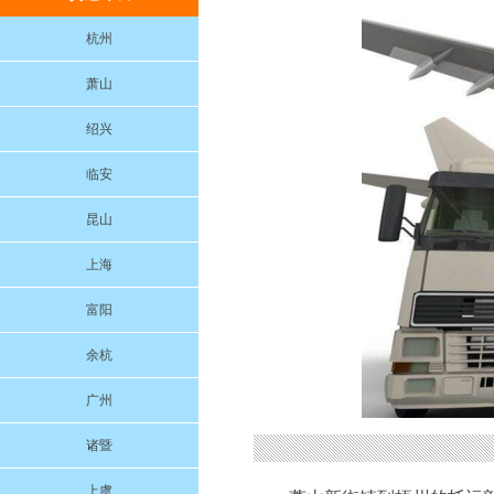
杭州
萧山
绍兴
临安
昆山
上海
富阳
余杭
广州
诸暨
上虞