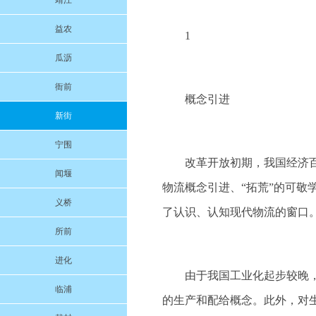
靖江
益农
1
瓜沥
衙前
概念引进
新街
宁围
改革开放初期，我国经济
闻堰
物流概念引进、“拓荒”的可
义桥
了认识、认知现代物流的窗口
所前
进化
由于我国工业化起步较晚
临浦
的生产和配给概念。此外，对