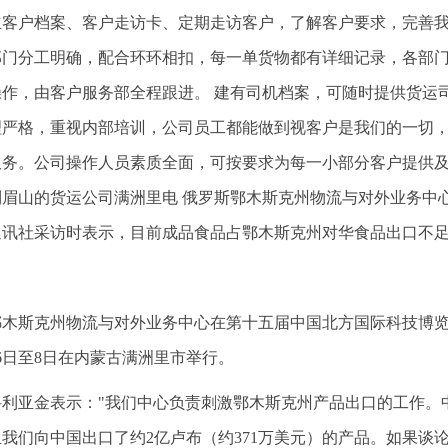
立客户档案、客户走访卡、定期走访客户，了解客户要求，完善
部门分工明确，配合环环相扣，每一单货物都有详细记录，各部
操作，由客户服务部全程跟进。 建有司机档案，可随时提供货运
理严格，重视内部培训，公司员工都能做到视客户是我们的一切
服务。公司操作人员素质全面，可按要求为每一小部分客户提供
到眉山的货运公司满洲里电 俄罗斯鄂木斯克州物流与对外业务中
通讯社采访时表示，目前成品食品占鄂木斯克州对华食品出口不
鄂木斯克州物流与对外业务中心在第十五届中国北方国际科技博
6日至8日在内蒙古满洲里市举行。
科利亚金表示："我们中心负责刺激鄂木斯克州产品出口的工作。中心
我们向中国出口了约2亿卢布（约371万美元）的产品。如果谈