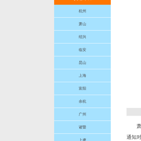
杭州
萧山
绍兴
临安
昆山
上海
富阳
余杭
广州
诸暨
通知
上虞