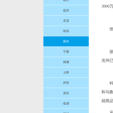
靖江
300
益农
瓜沥
衙前
新街
宁围
克州
闻堰
义桥
所前
和乌
进化
就商
临浦