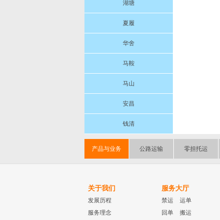
湖塘
夏履
华舍
马鞍
马山
安昌
钱清
产品与业务
公路运输
零担托运
关于我们
服务大厅
发展历程
禁运
运单
服务理念
回单
搬运