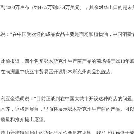
0万到4000万卢布（约47.5万到63.4万美元），其余对华出口的是
他说："在中国受欢迎的成品食品主要是面粉和植物油，中国消费
据此前报道，四个售卖鄂木斯克州生产商产品的商场将于2018年
已在满洲里中俄互市贸易区开设鄂木斯克州商品旗舰店。
科利亚金强调说："目前正谈判在中国大城市开设这种商店的问题
鲁木齐，这将是展台，里面将展示鄂木斯克州生产商的产品。可
品质量和推介提出愿望。
从萧山新街镇到眉山的货运公司你要是有块地，我马上认你做干爹！