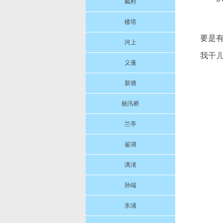
戴村
楼塔
要是有
河上
我干
义蓬
新塘
杨汛桥
兰亭
鉴湖
漓渚
孙端
东浦