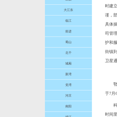
时建
大江东
谨，
临江
具体
前进
司管
蜀山
护和
街镇
北干
卫星
城厢
新湾
党湾
于7月
河庄
南阳
时间里