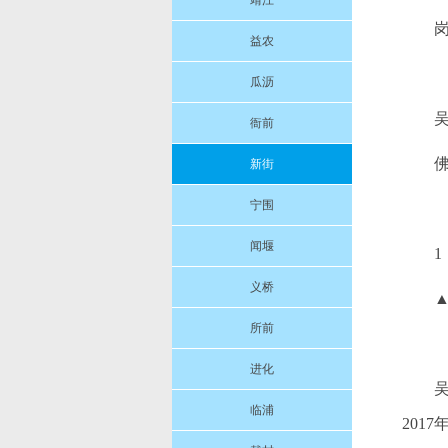
靖江
益农
瓜沥
衙前
新街
宁围
闻堰
1
义桥
所前
进化
临浦
201