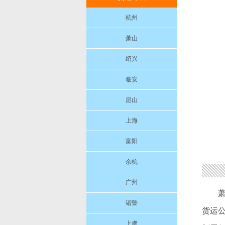
杭州
萧山
绍兴
临安
昆山
上海
富阳
余杭
广州
诸暨
货运
上虞