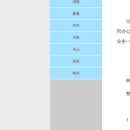
湖塘
夏履
华舍
同办
马鞍
业务一
马山
安昌
钱清
3