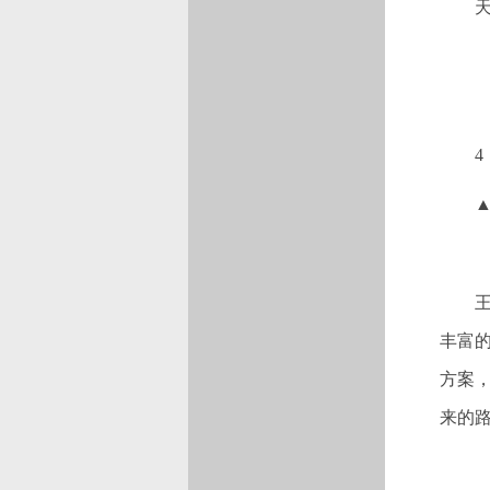
4
丰富
方案
来的