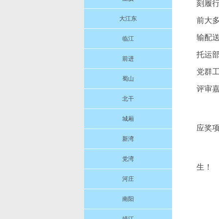
刻履
大江东
前大
输配送
临江
托运部
前进
党群
蜀山
评审
北干
城厢
应奖
新湾
党湾
生！
河庄
南阳