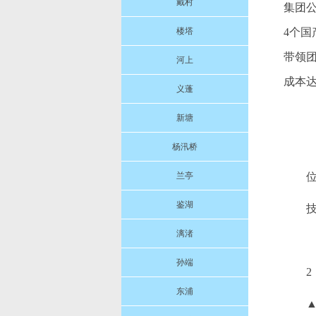
戴村
集团公
楼塔
4个国
带领团
河上
成本达
义蓬
新塘
杨汛桥
兰亭
鉴湖
漓渚
孙端
2
东浦