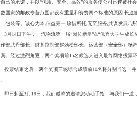
行自己的承诺，并以“优质、安全、高效”的服务使公司迅速被社
多数国家的邮政专营范围都设有重量和资费两个标准的原因 长途
，包装等。诚心为本,信益第一,珍惜所托,无至服务,共谋发展. 
 3月14日下午，一汽物流第一届“岗位新星”&“优秀大学生成
工作部武丹部长、财务控制部赵劲松部长、运营部（安全部）杨
嘉宾。经过激烈角逐，两个奖项前15名候选人进入最终网络投票
投票结束之后，两个奖项三轮综合成绩前10名将分别当选，并
项。
即日起至3月18日，我们诚挚的邀请您动动手指，与我们一道