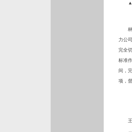
力公
完全切
标准
间，完
项，督