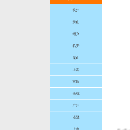
杭州
萧山
绍兴
临安
昆山
上海
富阳
余杭
广州
诸暨
上虞