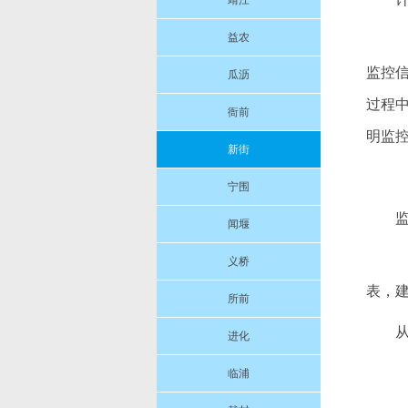
靖江
益农
监控
瓜沥
过程
衙前
明监
新街
宁围
闻堰
义桥
表，
所前
进化
临浦