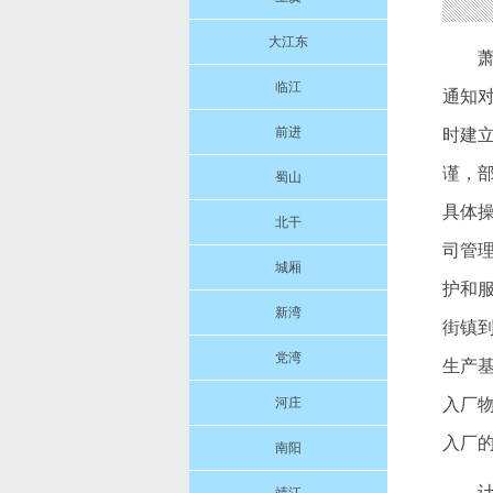
大江东
临江
通知
前进
时建
谨，
蜀山
具体
北干
司管
城厢
护和
新湾
街镇到
党湾
生产
河庄
入厂
入厂
南阳