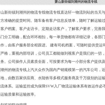
萧山新街镇到潮州的物流专线
萧山新街镇到潮州的物流专线物流专线直达轩一物流到站的当天
对方准确的提货时间。随车备有客户信息反馈单，随时了解运输
立客户档案、客户走访卡、定期走访客户，了解客户要求，完善
部门分工明确，配合环环相扣，每一单货物都有详细记录，各部
操作，由客户服务部全程跟进。 建有司机档案，可随时提供货运
理严格，重视内部培训，公司员工都能做到视客户是我们的一切
服务。公司操作人员素质全面，可按要求为每一小部分客户提供
潮州的物流专线上汽大众作为国内产销规模第一的汽车公司，近两
基地，由数百家供应商、水陆铁等多模式服务商及千万级别的运
物流体系。运输监控成为保障SVW入厂物流运输体系有效运作必
的运输质量和运输效率。
计划监控联动管理