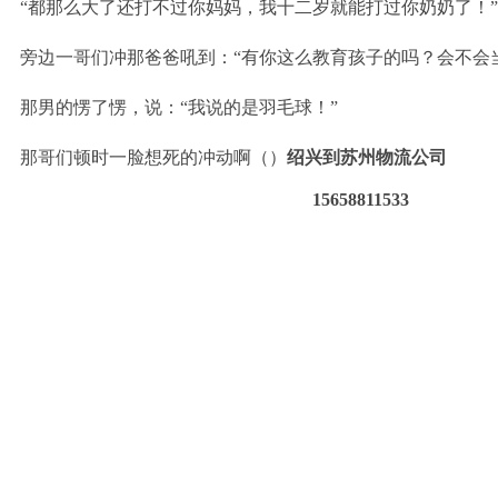
“都那么大了还打不过你妈妈，我十二岁就能打过你奶奶了！”
旁边一哥们冲那爸爸吼到：“有你这么教育孩子的吗？会不会当
那男的愣了愣，说：“我说的是羽毛球！”
那哥们顿时一脸想死的冲动啊（）
绍兴到苏州物流公司
15658811533