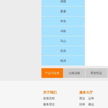
湖塘
夏履
华舍
马鞍
马山
安昌
钱清
产品与业务
公路运输
零担托运
关于我们
服务大厅
发展历程
禁运
运单
服务理念
回单
搬运