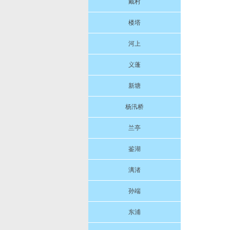
戴村
楼塔
河上
义蓬
新塘
杨汛桥
兰亭
鉴湖
漓渚
孙端
东浦