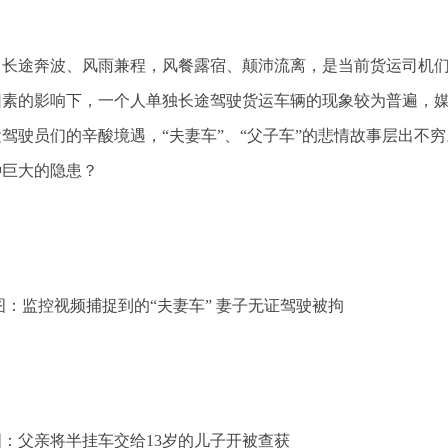
长途奔波、风雨兼程，风餐露宿、颠沛流离，是当前货运司机们
因素的影响下，一个人单独长途驾驶货运车辆的现象较为普遍，媒
驾驶员们的辛酸境遇，“夫妻车”、“父子车”的悲情故事层出不
种巨大的隐患？
图：监控视频捕捉到的“夫妻车” 妻子无证驾驶被拘
图：父亲将半挂车交给13岁的儿子开被查获