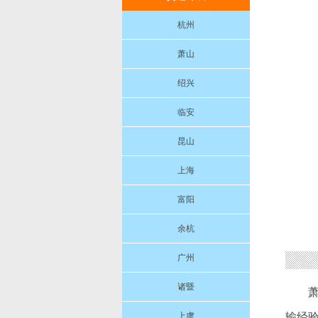
杭州
萧山
绍兴
临安
昆山
上海
富阳
余杭
广州
诸暨
上虞
输经