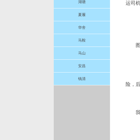
湖塘
运司
夏履
华舍
马鞍
马山
安昌
钱清
险，后