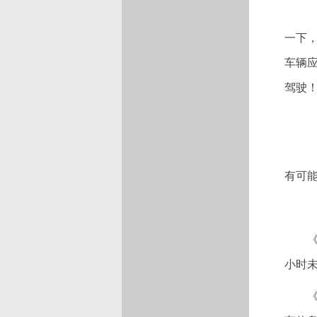
一下
车辆
驾驶
有可
小时