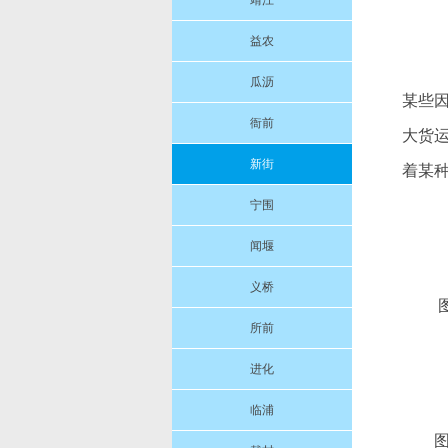
靖江
益农
瓜沥
某些
衙前
大货运
新街
着某
宁围
闻堰
义桥
所前
进化
临浦