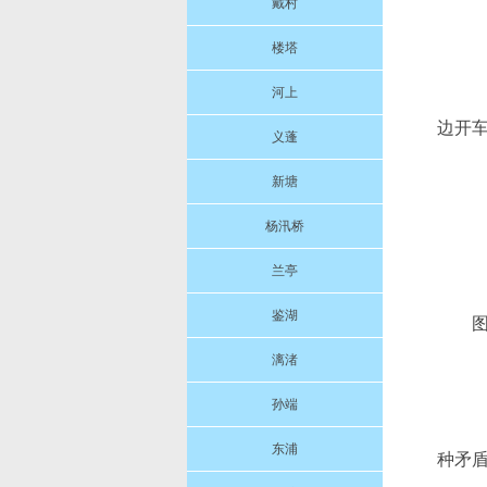
戴村
楼塔
河上
边开车
义蓬
新塘
杨汛桥
兰亭
鉴湖
漓渚
孙端
东浦
种矛盾