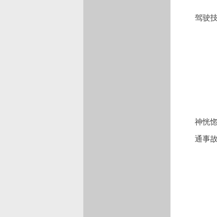
驾驶
神恍
通事