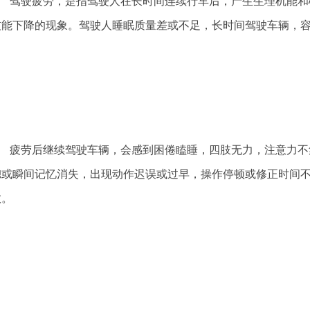
驾驶疲劳，是指驾驶人在长时间连续行车后，产生生理机能和
技能下降的现象。驾驶人睡眠质量差或不足，长时间驾驶车辆，
疲劳后继续驾驶车辆，会感到困倦瞌睡，四肢无力，注意力不
惚或瞬间记忆消失，出现动作迟误或过早，操作停顿或修正时间
故。