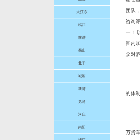
团队
大江东
咨询
临江
一！
前进
围内
蜀山
众对
北干
城厢
新湾
的体
党湾
河庄
南阳
万货车