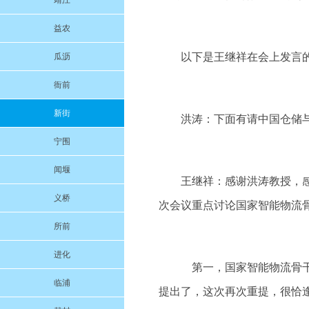
靖江
益农
以下是王继祥在会上发言
瓜沥
衙前
新街
洪涛：下面有请中国仓储
宁围
闻堰
王继祥：感谢洪涛教授，
义桥
次会议重点讨论国家智能物流
所前
进化
第一，国家智能物流骨干
临浦
提出了，这次再次重提，很恰