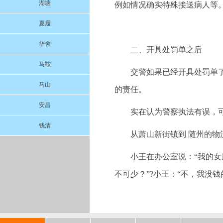
湖塘
例如情况确实特殊接送病人等
夏履
华舍
二、开具处罚单之后
马鞍
交警如果已经开具处罚单
马山
的责任。
安昌
实在认为警察执法有误，
钱清
从萧山新街镇到 随州的物
小王在办公室说：“我的女
不可少？”?小王：“不，我没