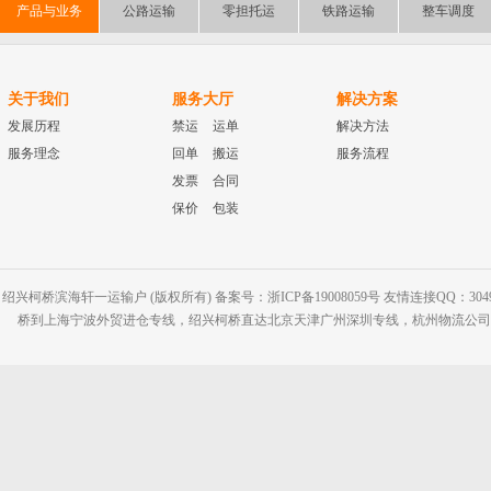
产品与业务
公路运输
零担托运
铁路运输
整车调度
关于我们
服务大厅
解决方案
发展历程
禁运
运单
解决方法
服务理念
回单
搬运
服务流程
发票
合同
保价
包装
绍兴柯桥滨海轩一运输户 (版权所有) 备案号：浙ICP备19008059号 友情连接QQ：30495
桥到上海宁波外贸进仓专线，绍兴柯桥直达北京天津广州深圳专线，杭州物流公司网站：www.2-2