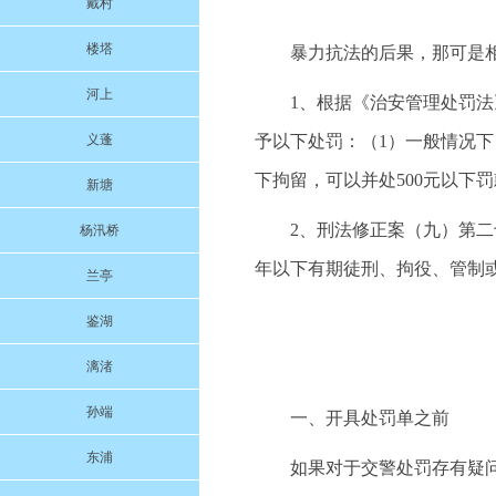
戴村
楼塔
暴力抗法的后果，那可是
河上
1、根据《治安管理处罚法
义蓬
予以下处罚：（1）一般情况下
下拘留，可以并处500元以下
新塘
2、刑法修正案（九）第二
杨汛桥
年以下有期徒刑、拘役、管制
兰亭
鉴湖
漓渚
孙端
一、开具处罚单之前
东浦
如果对于交警处罚存有疑