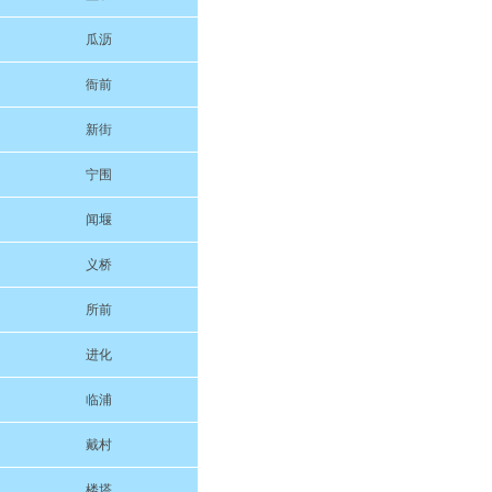
瓜沥
衙前
新街
宁围
闻堰
义桥
所前
进化
临浦
戴村
楼塔