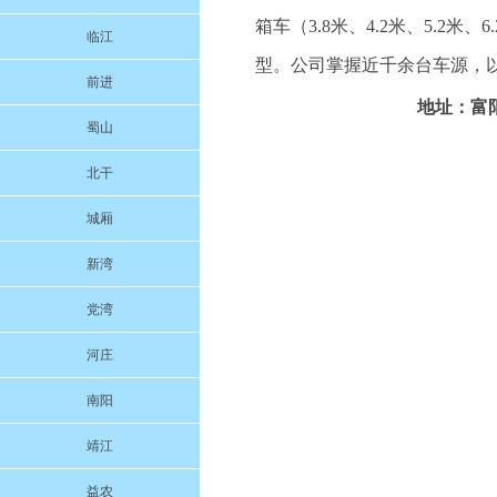
箱车（3.8米、4.2米、5.2米、6
临江
型。公司掌握近千余台车源，以
前进
地址：富阳
蜀山
北干
城厢
新湾
党湾
河庄
南阳
靖江
益农