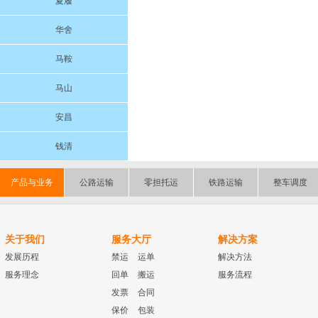
夏履
华舍
马鞍
马山
安昌
钱清
产品与业务
公路运输
零担托运
铁路运输
整车调度
关于我们
服务大厅
解决方案
发展历程
禁运
运单
解决方法
服务理念
回单
搬运
服务流程
发票
合同
保价
包装