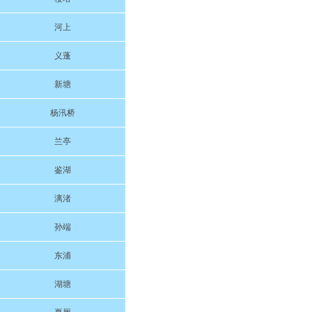
河上
义蓬
新塘
杨汛桥
兰亭
鉴湖
漓渚
孙端
东浦
湖塘