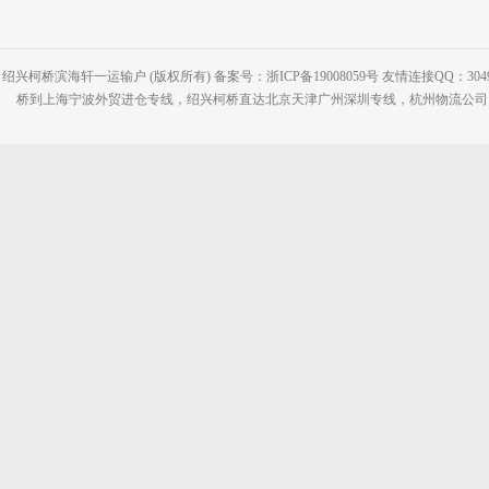
绍兴柯桥滨海轩一运输户 (版权所有) 备案号：浙ICP备19008059号 友情连接QQ：30495
桥到上海宁波外贸进仓专线，绍兴柯桥直达北京天津广州深圳专线，杭州物流公司网站：www.2-2