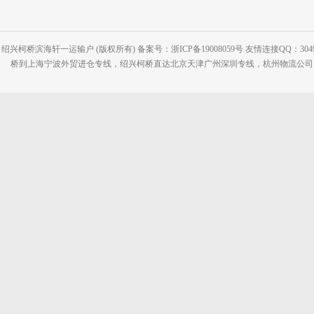
绍兴柯桥滨海轩一运输户 (版权所有) 备案号：浙ICP备19008059号 友情连接QQ：30495
桥到上海宁波外贸进仓专线，绍兴柯桥直达北京天津广州深圳专线，杭州物流公司网站：www.2-2