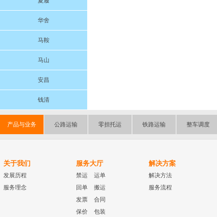
夏履
华舍
马鞍
马山
安昌
钱清
产品与业务
公路运输
零担托运
铁路运输
整车调度
关于我们
服务大厅
解决方案
发展历程
禁运
运单
解决方法
服务理念
回单
搬运
服务流程
发票
合同
保价
包装