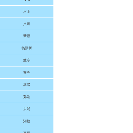
河上
义蓬
新塘
杨汛桥
兰亭
鉴湖
漓渚
孙端
东浦
湖塘