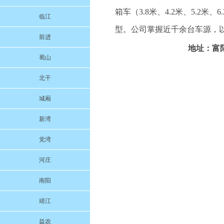
箱车（3.8米、4.2米、5.2米、6
临江
型。公司掌握近千余台车源，以
前进
地址：富阳
蜀山
北干
城厢
新湾
党湾
河庄
南阳
靖江
益农