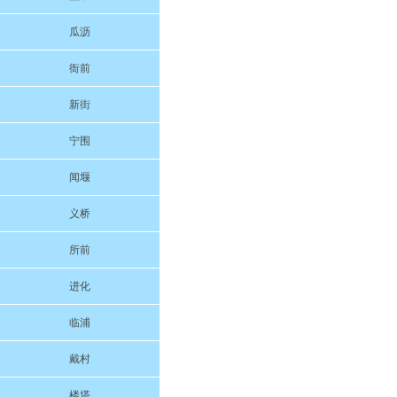
瓜沥
衙前
新街
宁围
闻堰
义桥
所前
进化
临浦
戴村
楼塔