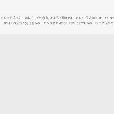
绍兴柯桥滨海轩一运输户 (版权所有) 备案号：浙ICP备19008059号 友情连接QQ：30495
桥到上海宁波外贸进仓专线，绍兴柯桥直达北京天津广州深圳专线，杭州物流公司网站：www.2-2