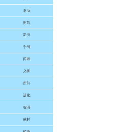
瓜沥
衙前
新街
宁围
闻堰
义桥
所前
进化
临浦
戴村
楼塔