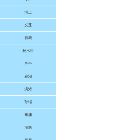
河上
义蓬
新塘
杨汛桥
兰亭
鉴湖
漓渚
孙端
东浦
湖塘