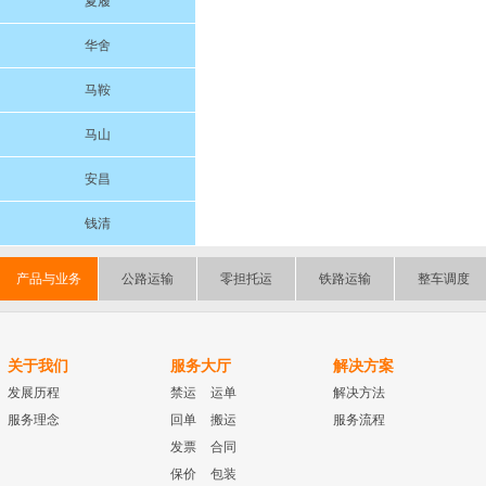
夏履
华舍
马鞍
马山
安昌
钱清
产品与业务
公路运输
零担托运
铁路运输
整车调度
关于我们
服务大厅
解决方案
发展历程
禁运
运单
解决方法
服务理念
回单
搬运
服务流程
发票
合同
保价
包装