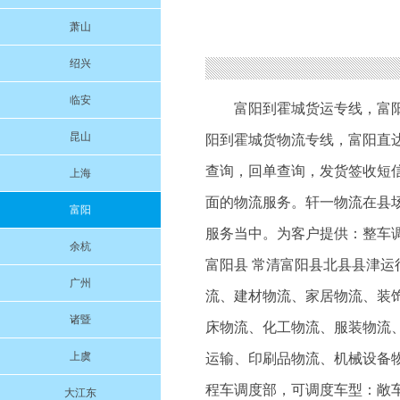
萧山
绍兴
临安
富阳到霍城货运专线
，
富
昆山
阳到霍城货物流专线
，富阳直
查询，回单查询，发货签收短
上海
面的物流服务。轩一物流在县
富阳
服务当中。为客户提供：整车调
余杭
富阳县 常清富阳县北县县津
广州
流、建材物流、家居物流、装
诸暨
床物流、化工物流、服装物流
上虞
运输、印刷品物流、机械设备物
程车调度部，可调度车型：敞车
大江东