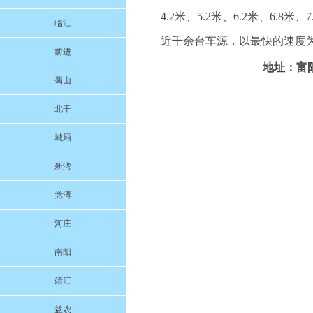
4.2米、5.2米、6.2米、6.8米
临江
近千余台车源，以最快的速度为
前进
地址：富阳
蜀山
北干
城厢
新湾
党湾
河庄
南阳
靖江
益农