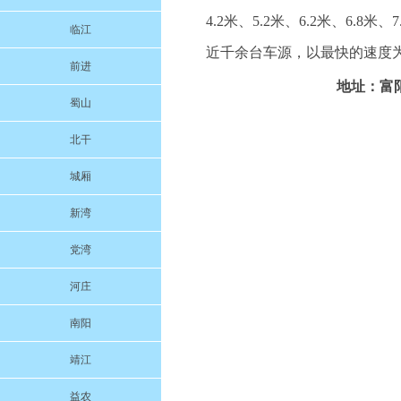
4.2米、5.2米、6.2米、6.8米
临江
近千余台车源，以最快的速度为
前进
地址：富阳
蜀山
北干
城厢
新湾
党湾
河庄
南阳
靖江
益农