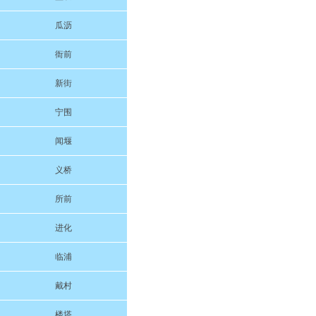
瓜沥
衙前
新街
宁围
闻堰
义桥
所前
进化
临浦
戴村
楼塔