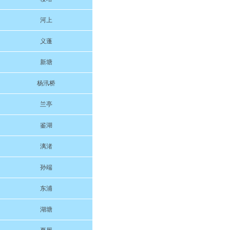
河上
义蓬
新塘
杨汛桥
兰亭
鉴湖
漓渚
孙端
东浦
湖塘