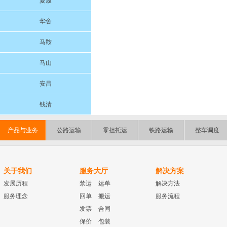
夏履
华舍
马鞍
马山
安昌
钱清
产品与业务
公路运输
零担托运
铁路运输
整车调度
关于我们
服务大厅
解决方案
发展历程
禁运
运单
解决方法
服务理念
回单
搬运
服务流程
发票
合同
保价
包装