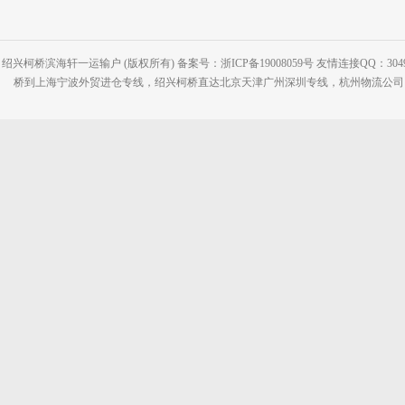
绍兴柯桥滨海轩一运输户 (版权所有) 备案号：浙ICP备19008059号 友情连接QQ：30495
桥到上海宁波外贸进仓专线，绍兴柯桥直达北京天津广州深圳专线，杭州物流公司网站：www.2-2