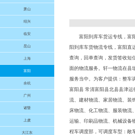
萧山
绍兴
临安
富阳到库车货运专线
，
富
昆山
阳到库车货物流专线
，富阳直
查询，回单查询，发货签收短
上海
面的物流服务。轩一物流在县
富阳
服务当中。为客户提供：整车调
余杭
富阳县 常清富阳县北县县津
广州
流、建材物流、家居物流、装
诸暨
床物流、化工物流、服装物流
上虞
运输、印刷品物流、机械设备物
程车调度部，可调度车型：敞车
大江东