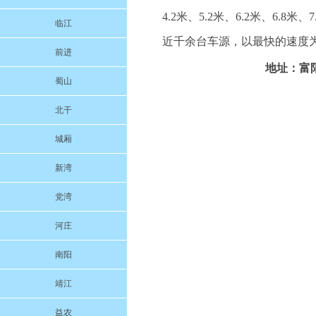
4.2米、5.2米、6.2米、6.8米
临江
近千余台车源，以最快的速度为
前进
地址：富阳
蜀山
北干
城厢
新湾
党湾
河庄
南阳
靖江
益农