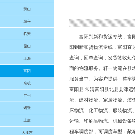
萧山
绍兴
临安
富阳到新和货运专线
，
富
昆山
阳到新和货物流专线
，富阳直
查询，回单查询，发货签收短
上海
面的物流服务。轩一物流在县
富阳
服务当中。为客户提供：整车调
余杭
富阳县 常清富阳县北县县津
广州
流、建材物流、家居物流、装
诸暨
床物流、化工物流、服装物流
上虞
运输、印刷品物流、机械设备物
程车调度部，可调度车型：敞车
大江东