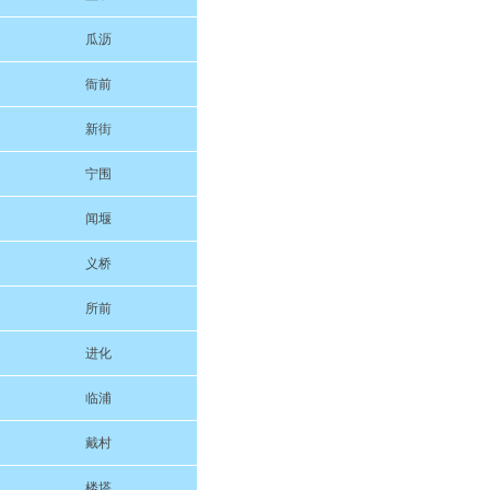
瓜沥
衙前
新街
宁围
闻堰
义桥
所前
进化
临浦
戴村
楼塔