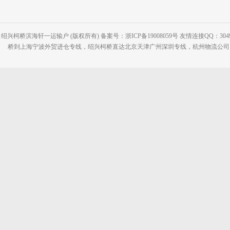
绍兴柯桥滨海轩一运输户 (版权所有) 备案号：浙ICP备19008059号 友情连接QQ：30495
桥到上海宁波外贸进仓专线，绍兴柯桥直达北京天津广州深圳专线，杭州物流公司网站：www.2-2