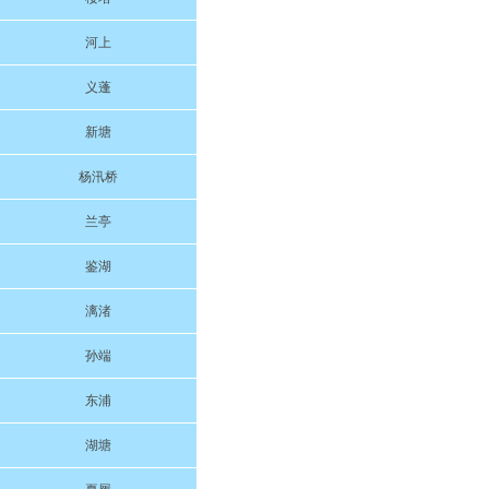
河上
义蓬
新塘
杨汛桥
兰亭
鉴湖
漓渚
孙端
东浦
湖塘