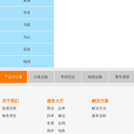
夏履
华舍
马鞍
马山
安昌
钱清
产品与业务
公路运输
零担托运
铁路运输
整车调度
关于我们
服务大厅
解决方案
发展历程
禁运
运单
解决方法
服务理念
回单
搬运
服务流程
发票
合同
保价
包装