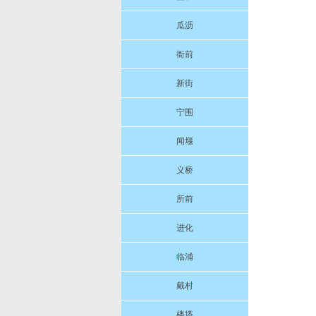
瓜沥
衙前
新街
宁围
闻堰
义桥
所前
进化
临浦
戴村
楼塔