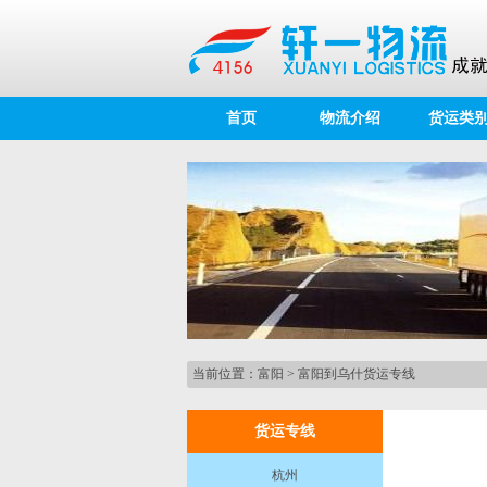
首页
物流介绍
货运类
当前位置：
富阳
>
富阳到乌什货运专线
货运专线
杭州