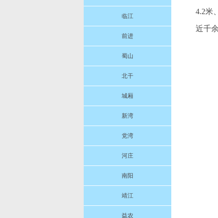
4.2米
临江
近千余
前进
蜀山
北干
城厢
新湾
党湾
河庄
南阳
靖江
益农