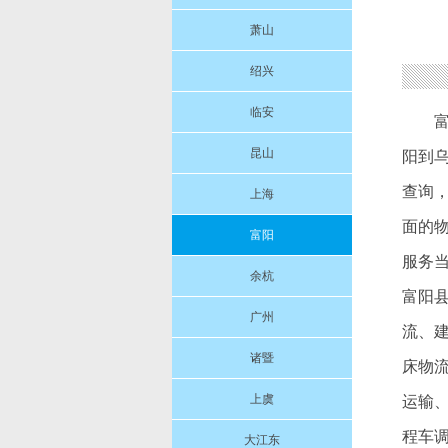
萧山
绍兴
临安
昆山
阳到
查询
上海
面的
富阳
服务当
余杭
富阳
广州
流、
诸暨
床物
上虞
运输、
程车
大江东