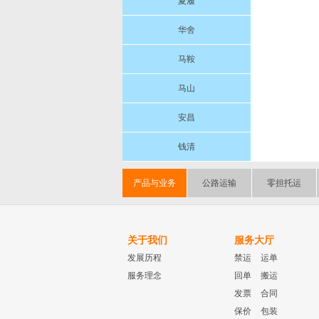
夏履
华舍
马鞍
马山
安昌
钱清
产品与业务
公路运输
零担托运
关于我们
服务大厅
发展历程
禁运
运单
服务理念
回单
搬运
发票
合同
保价
包装