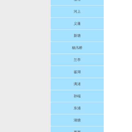
河上
义蓬
新塘
杨汛桥
兰亭
鉴湖
漓渚
孙端
东浦
湖塘