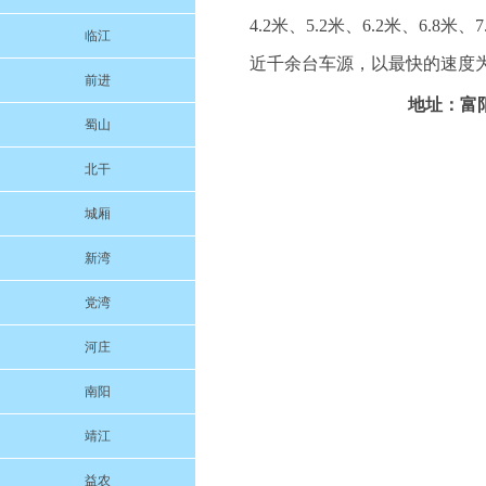
4.2米、5.2米、6.2米、6.8米
临江
近千余台车源，以最快的速度为
前进
地址：富阳
蜀山
北干
城厢
新湾
党湾
河庄
南阳
靖江
益农