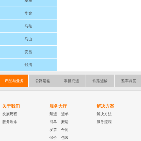
夏履
华舍
马鞍
马山
安昌
钱清
产品与业务
公路运输
零担托运
铁路运输
整车调度
关于我们
服务大厅
解决方案
发展历程
禁运
运单
解决方法
服务理念
回单
搬运
服务流程
发票
合同
保价
包装