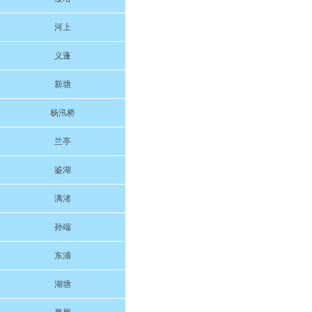
河上
义蓬
新塘
杨汛桥
兰亭
鉴湖
漓渚
孙端
东浦
湖塘