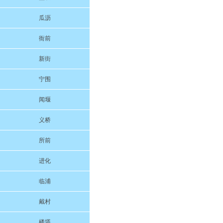
瓜沥
衙前
新街
宁围
闻堰
义桥
所前
进化
临浦
戴村
楼塔