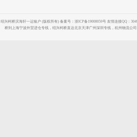
绍兴柯桥滨海轩一运输户 (版权所有) 备案号：浙ICP备19008059号 友情连接QQ：30495
桥到上海宁波外贸进仓专线，绍兴柯桥直达北京天津广州深圳专线，杭州物流公司网站：www.2-2