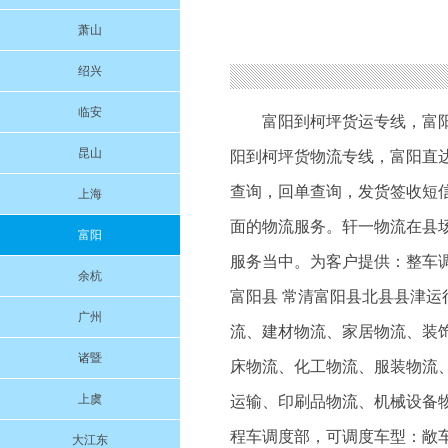
萧山
绍兴
临安
富阳到柯坪货运专线
，
富
昆山
阳到柯坪货物流专线
，富阳直
查询，回单查询，发货签收短
上海
面的物流服务。轩一物流在县
富阳
服务当中。为客户提供：整车调
余杭
富阳县 常清富阳县北县县津
广州
流、建材物流、家居物流、装
诸暨
床物流、化工物流、服装物流
上虞
运输、印刷品物流、机械设备物
程车调度部，可调度车型：敞车
大江东