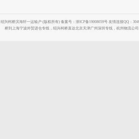
绍兴柯桥滨海轩一运输户 (版权所有) 备案号：浙ICP备19008059号 友情连接QQ：30495
桥到上海宁波外贸进仓专线，绍兴柯桥直达北京天津广州深圳专线，杭州物流公司网站：www.2-2