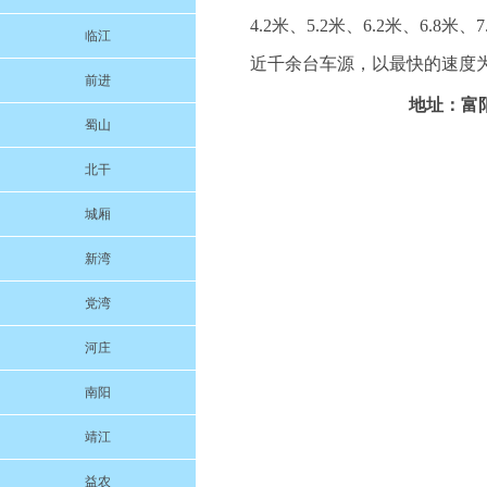
4.2米、5.2米、6.2米、6.8米
临江
近千余台车源，以最快的速度为
前进
地址：富阳
蜀山
北干
城厢
新湾
党湾
河庄
南阳
靖江
益农