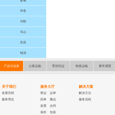
夏履
华舍
马鞍
马山
安昌
钱清
产品与业务
公路运输
零担托运
铁路运输
整车调度
关于我们
服务大厅
解决方案
发展历程
禁运
运单
解决方法
服务理念
回单
搬运
服务流程
发票
合同
保价
包装