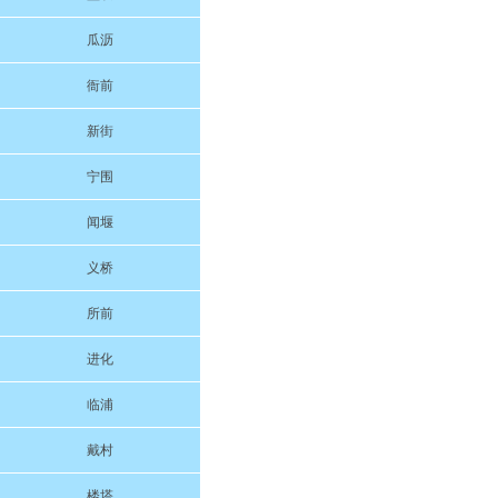
瓜沥
衙前
新街
宁围
闻堰
义桥
所前
进化
临浦
戴村
楼塔