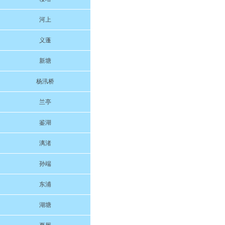
河上
义蓬
新塘
杨汛桥
兰亭
鉴湖
漓渚
孙端
东浦
湖塘