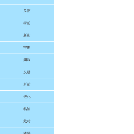
瓜沥
衙前
新街
宁围
闻堰
义桥
所前
进化
临浦
戴村
楼塔