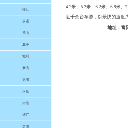
4.2米、5.2米、6.2米、6.8米
临江
近千余台车源，以最快的速度为
前进
地址：富阳
蜀山
北干
城厢
新湾
党湾
河庄
南阳
靖江
益农