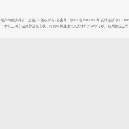
绍兴柯桥滨海轩一运输户 (版权所有) 备案号：浙ICP备19008059号 友情连接QQ：30495
桥到上海宁波外贸进仓专线，绍兴柯桥直达北京天津广州深圳专线，杭州物流公司网站：www.2-2