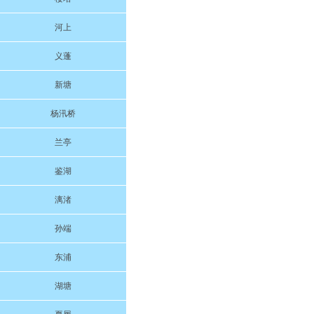
河上
义蓬
新塘
杨汛桥
兰亭
鉴湖
漓渚
孙端
东浦
湖塘