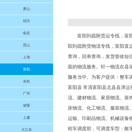
萧山
绍兴
临安
富阳到疏附货运专线
，
富
昆山
阳到疏附货物流专线
，富阳直
查询，回单查询，发货签收短
上海
面的物流服务。轩一物流在县
富阳
服务当中。为客户提供：整车调
余杭
富阳县 常清富阳县北县县津
广州
流、建材物流、家居物流、装
诸暨
床物流、化工物流、服装物流
上虞
运输、印刷品物流、机械设备物
程车调度部，可调度车型：敞车
大江东