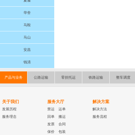
夏履
华舍
马鞍
马山
安昌
钱清
产品与业务
公路运输
零担托运
铁路运输
整车调度
关于我们
服务大厅
解决方案
发展历程
禁运
运单
解决方法
服务理念
回单
搬运
服务流程
发票
合同
保价
包装