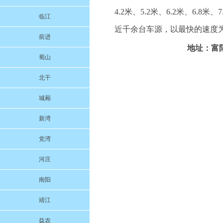
4.2米、5.2米、6.2米、6.8米
临江
近千余台车源，以最快的速度为
前进
地址：富阳
蜀山
北干
城厢
新湾
党湾
河庄
南阳
靖江
益农