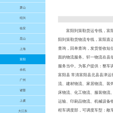
萧山
绍兴
临安
富阳到策勒货运专线
，
富
昆山
阳到策勒货物流专线
，富阳直
查询，回单查询，发货签收短
上海
面的物流服务。轩一物流在县
富阳
服务当中。为客户提供：整车调
余杭
富阳县 常清富阳县北县县津
广州
流、建材物流、家居物流、装
诸暨
床物流、化工物流、服装物流
上虞
运输、印刷品物流、机械设备物
程车调度部，可调度车型：敞车
大江东