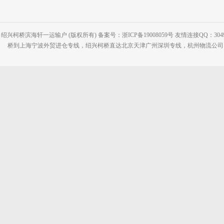
绍兴柯桥滨海轩一运输户 (版权所有) 备案号：浙ICP备19008059号 友情连接QQ：30495
桥到上海宁波外贸进仓专线，绍兴柯桥直达北京天津广州深圳专线，杭州物流公司网站：www.2-2