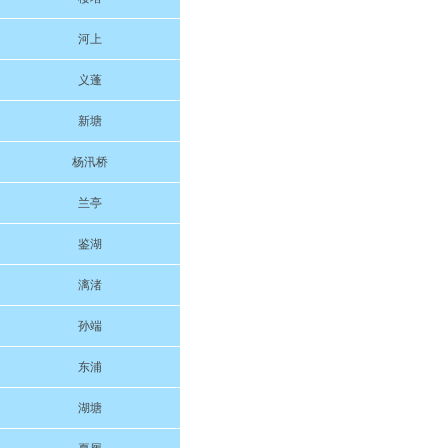
河上
义蓬
新塘
杨汛桥
兰亭
鉴湖
漓渚
孙端
东浦
湖塘