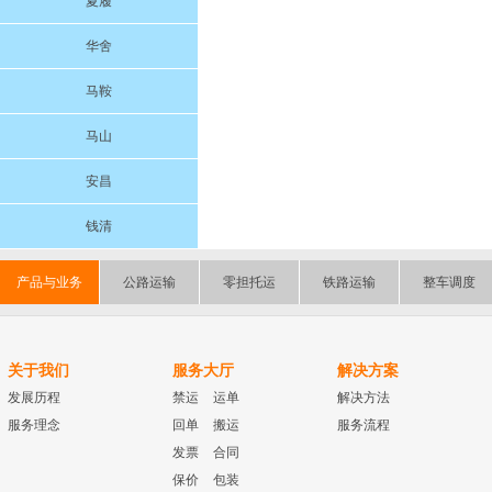
夏履
华舍
马鞍
马山
安昌
钱清
产品与业务
公路运输
零担托运
铁路运输
整车调度
关于我们
服务大厅
解决方案
发展历程
禁运
运单
解决方法
服务理念
回单
搬运
服务流程
发票
合同
保价
包装