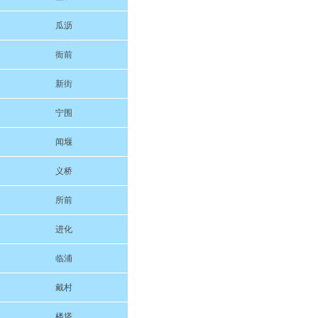
瓜沥
衙前
新街
宁围
闻堰
义桥
所前
进化
临浦
戴村
楼塔