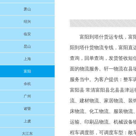
萧山
绍兴
临安
富阳到塔什货运专线
，
富
昆山
阳到塔什货物流专线
，富阳直
查询，回单查询，发货签收短
上海
面的物流服务。轩一物流在县
富阳
服务当中。为客户提供：整车调
余杭
富阳县 常清富阳县北县县津
广州
流、建材物流、家居物流、装
诸暨
床物流、化工物流、服装物流
上虞
运输、印刷品物流、机械设备物
程车调度部，可调度车型：敞车
大江东