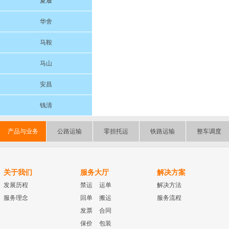
夏履
华舍
马鞍
马山
安昌
钱清
产品与业务
公路运输
零担托运
铁路运输
整车调度
关于我们
服务大厅
解决方案
发展历程
禁运
运单
解决方法
服务理念
回单
搬运
服务流程
发票
合同
保价
包装