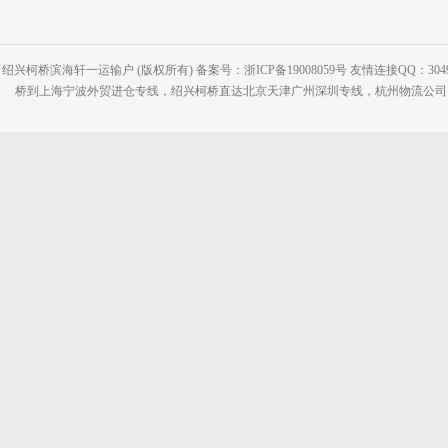
绍兴柯桥滨海轩一运输户 (版权所有) 备案号：浙ICP备19008059号 友情连接QQ：30495
桥到上海宁波外贸进仓专线，绍兴柯桥直达北京天津广州深圳专线，杭州物流公司网站：www.2-2