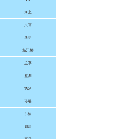
河上
义蓬
新塘
杨汛桥
兰亭
鉴湖
漓渚
孙端
东浦
湖塘