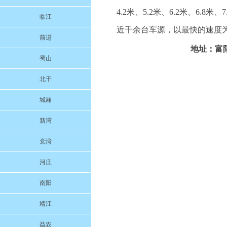
4.2米、5.2米、6.2米、6.8米
临江
近千余台车源，以最快的速度为
前进
地址：富阳
蜀山
北干
城厢
新湾
党湾
河庄
南阳
靖江
益农