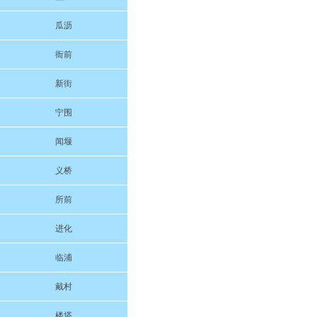
瓜沥
衙前
新街
宁围
闻堰
义桥
所前
进化
临浦
戴村
楼塔